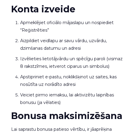
Konta izveide
Apmeklējiet oficiālo mājaslapu un nospiediet
“Reģistrēties”
Aizpildiet veidlapu ar savu vārdu, uzvārdu,
dzimšanas datumu un adresi
Izvēlieties lietotājvārdu un spēcīgu paroli (vismaz
8 rakstzīmes, ietverot ciparus un simbolus)
Apstipriniet e-pastu, noklikšķinot uz saites, kas
nosūtīta uz norādīto adresi
Veiciet pirmo iemaksu, lai aktivizētu laipnības
bonusu (ja vēlaties)
Bonusa maksimizēšana
Lai saprastu bonusa patieso vērtību, ir jāaprēķina