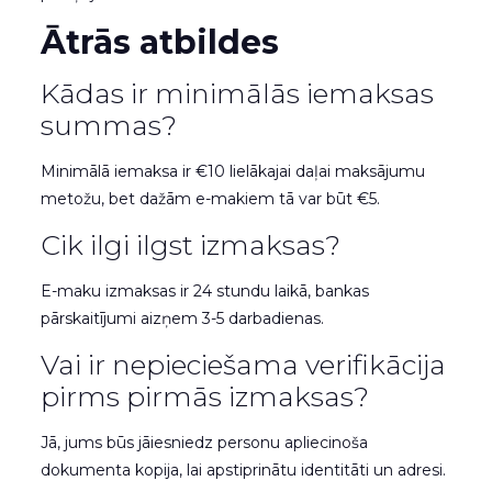
Ātrās atbildes
Kādas ir minimālās iemaksas
summas?
Minimālā iemaksa ir €10 lielākajai daļai maksājumu
metožu, bet dažām e-makiem tā var būt €5.
Cik ilgi ilgst izmaksas?
E-maku izmaksas ir 24 stundu laikā, bankas
pārskaitījumi aizņem 3-5 darbadienas.
Vai ir nepieciešama verifikācija
pirms pirmās izmaksas?
Jā, jums būs jāiesniedz personu apliecinoša
dokumenta kopija, lai apstiprinātu identitāti un adresi.