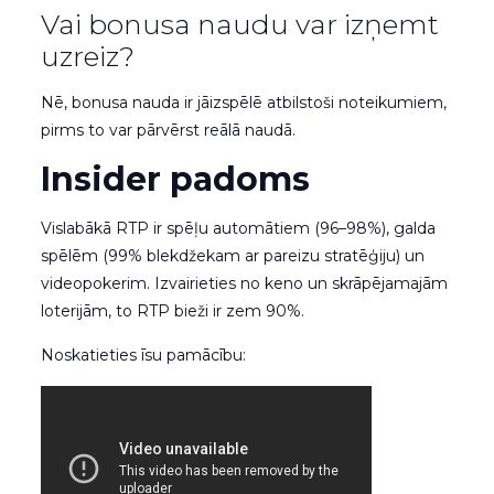
Vai bonusa naudu var izņemt
uzreiz?
Nē, bonusa nauda ir jāizspēlē atbilstoši noteikumiem,
pirms to var pārvērst reālā naudā.
Insider padoms
Vislabākā RTP ir spēļu automātiem (96–98%), galda
spēlēm (99% blekdžekam ar pareizu stratēģiju) un
videopokerim. Izvairieties no keno un skrāpējamajām
loterijām, to RTP bieži ir zem 90%.
Noskatieties īsu pamācību: