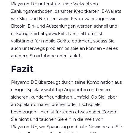
Playamo DE unterstützt eine Vielzahl von
Zahlungsmethoden, darunter Kreditkarten, E-Wallets
wie Skrill und Neteller, sowie Kryptowährungen wie
Bitcoin. Ein- und Auszahlungen werden schnell und
unkompliziert abgewickelt. Die Plattform ist
vollständig für mobile Geräte optimiert, sodass Sie
auch unterwegs problemlos spielen können – sei es
auf dem Smartphone oder Tablet.
Fazit
Playamo DE überzeugt durch seine Kombination aus
riesiger Spielauswahl, top Angeboten und einem
sicheren, kundenfreundlichen Umfeld. Ob Sie lieber
an Spielautomaten drehen oder Tischspiele
bevorzugen – hier ist für jeden etwas dabei. Zögern
Sie nicht und tauchen Sie ein in die Welt von
Playamo DE, wo Spannung und tolle Gewinne auf Sie