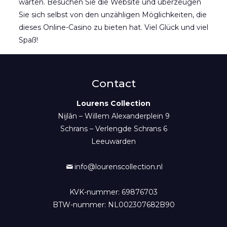
warten. Besuchen Sie die Website und überzeugen
Sie sich selbst von den unzähligen Möglichkeiten, die
dieses Online-Casino zu bieten hat. Viel Glück und viel
Spaß!
Contact
Lourens Collection
Nijlân – Willem Alexanderplein 9
Schrans – Verlengde Schrans 6
Leeuwarden
info@lourenscollection.nl
KVK-nummer: 69876703
BTW-nummer: NL002307682B90