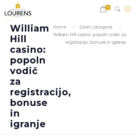
0
William
Home
Geen categorie
William Hill casino: popoln vodič za
Hill
registracijo, bonuse in igranje
casino:
popoln
vodič
za
registracijo,
bonuse
in
igranje