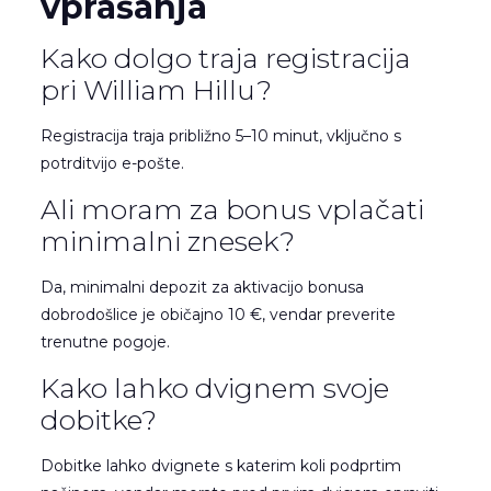
vprašanja
Kako dolgo traja registracija
pri William Hillu?
Registracija traja približno 5–10 minut, vključno s
potrditvijo e-pošte.
Ali moram za bonus vplačati
minimalni znesek?
Da, minimalni depozit za aktivacijo bonusa
dobrodošlice je običajno 10 €, vendar preverite
trenutne pogoje.
Kako lahko dvignem svoje
dobitke?
Dobitke lahko dvignete s katerim koli podprtim