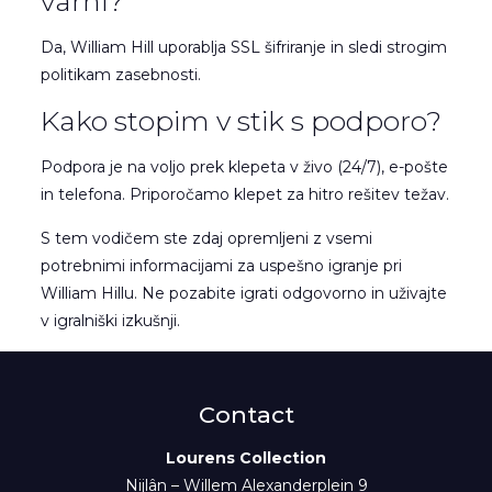
varni?
Da, William Hill uporablja SSL šifriranje in sledi strogim
politikam zasebnosti.
Kako stopim v stik s podporo?
Podpora je na voljo prek klepeta v živo (24/7), e-pošte
in telefona. Priporočamo klepet za hitro rešitev težav.
S tem vodičem ste zdaj opremljeni z vsemi
potrebnimi informacijami za uspešno igranje pri
William Hillu. Ne pozabite igrati odgovorno in uživajte
v igralniški izkušnji.
Contact
Lourens Collection
Nijlân – Willem Alexanderplein 9