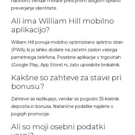
načinom, vendar morate pred prvim dvigom opraviti
preverjanje identitete.
Ali ima William Hill mobilno
aplikacijo?
William Hill ponuja mobilno optimizirano spletno stran
(PWA), ki jo lahko dodate na začetni zaslon vašega
pametnega telefona. Posebne aplikacije v trgovinah
(Google Play, App Store) ni, zato uporabite brskalnik.
Kakšne so zahteve za stave pri
bonusu?
Zahteve se razlikujejo, vendar so pogosto 35-kratnik
depozita in bonusa. Natančne podatke najdete v
pogojih promocije.
Ali so moji osebni podatki