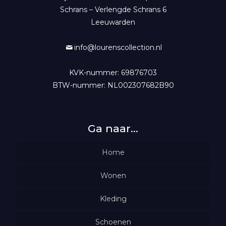
Schrans – Verlengde Schrans 6
Leeuwarden
info@lourenscollection.nl
KVK-nummer: 69876703
BTW-nummer: NL002307682B90
Ga naar…
Home
Wonen
Woondecoratie
Kleding
Schoenen
Verlichting
Truien