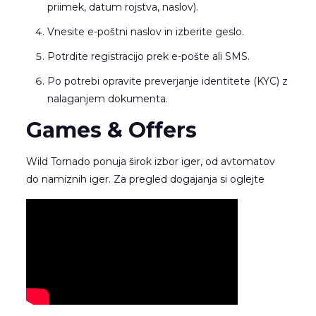
priimek, datum rojstva, naslov).
Vnesite e-poštni naslov in izberite geslo.
Potrdite registracijo prek e-pošte ali SMS.
Po potrebi opravite preverjanje identitete (KYC) z
nalaganjem dokumenta.
Games & Offers
Wild Tornado ponuja širok izbor iger, od avtomatov
do namiznih iger. Za pregled dogajanja si oglejte