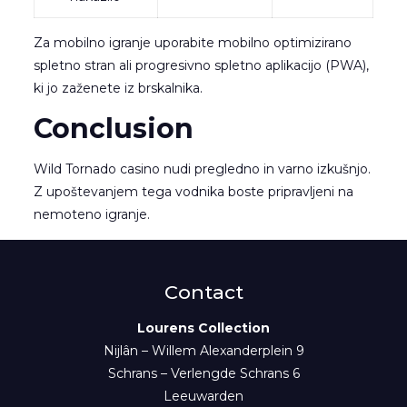
Za mobilno igranje uporabite mobilno optimizirano
spletno stran ali progresivno spletno aplikacijo (PWA),
ki jo zaženete iz brskalnika.
Conclusion
Wild Tornado casino nudi pregledno in varno izkušnjo.
Z upoštevanjem tega vodnika boste pripravljeni na
nemoteno igranje.
Contact
Lourens Collection
Nijlân – Willem Alexanderplein 9
Schrans – Verlengde Schrans 6
Leeuwarden