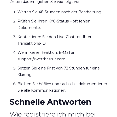
Zeiten dauern, gehen Sie wie folgt vor:
Warten Sie 48 Stunden nach der Bearbeitung.
Prüfen Sie Ihren KYC-Status – oft fehlen
Dokumente.
Kontaktieren Sie den Live-Chat mit Ihrer
Transaktions-ID.
Wenn keine Reaktion: E-Mail an
support@wettbasis.it.com.
Setzen Sie eine Frist von 72 Stunden für eine
Klärung.
Bleiben Sie höflich und sachlich – dokumentieren
Sie alle Kommunikationen.
Schnelle Antworten
Wie registriere ich mich bei