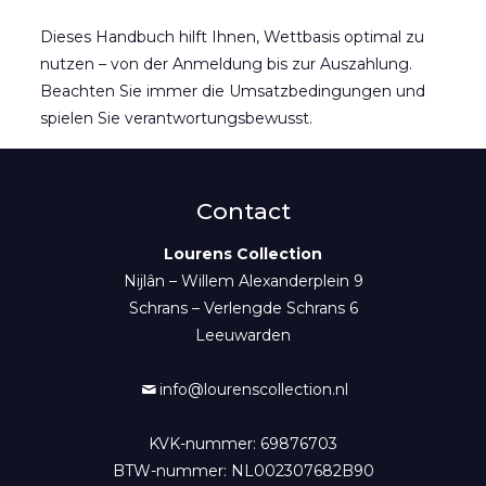
Dieses Handbuch hilft Ihnen, Wettbasis optimal zu
nutzen – von der Anmeldung bis zur Auszahlung.
Beachten Sie immer die Umsatzbedingungen und
spielen Sie verantwortungsbewusst.
Contact
Lourens Collection
Nijlân – Willem Alexanderplein 9
Schrans – Verlengde Schrans 6
Leeuwarden
info@lourenscollection.nl
KVK-nummer: 69876703
BTW-nummer: NL002307682B90