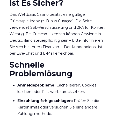
Ist Es Sicher?
Das Wettbasis Casino besitzt eine gültige
Glücksspiellizenz (z. B. aus Curaçao). Die Seite
verwendet SSL-Verschlüsselung und 2FA für Konten.
Wichtig: Bei Curaçao-Lizenzen können Gewinne in
Deutschland steuerpflichtig sein – bitte informieren
Sie sich bei Ihrem Finanzamt. Der Kundendienst ist
per Live-Chat und E-Mail erreichbar.
Schnelle
Problemlösung
Anmeldeprobleme:
Cache leeren, Cookies
löschen oder Passwort zurücksetzen.
Einzahlung fehlgeschlagen:
Prüfen Sie die
Kartenlimits oder versuchen Sie eine andere
Zahlungsmethode.