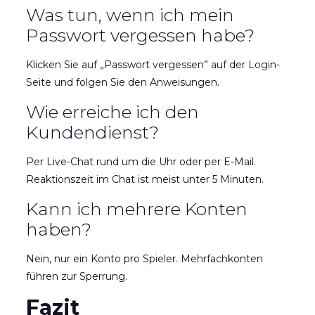
Was tun, wenn ich mein
Passwort vergessen habe?
Klicken Sie auf „Passwort vergessen” auf der Login-
Seite und folgen Sie den Anweisungen.
Wie erreiche ich den
Kundendienst?
Per Live-Chat rund um die Uhr oder per E-Mail.
Reaktionszeit im Chat ist meist unter 5 Minuten.
Kann ich mehrere Konten
haben?
Nein, nur ein Konto pro Spieler. Mehrfachkonten
führen zur Sperrung.
Fazit