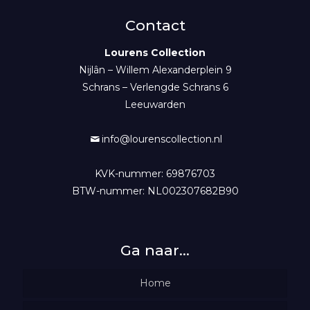
Contact
Lourens Collection
Nijlân – Willem Alexanderplein 9
Schrans – Verlengde Schrans 6
Leeuwarden
info@lourenscollection.nl
KVK-nummer: 69876703
BTW-nummer: NL002307682B90
Ga naar…
Home