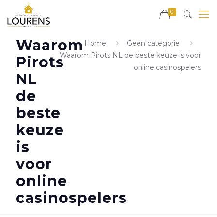
0
Waarom
Home
Geen categorie
Waarom Pirots NL de beste keuze is voor
Pirots
online casinospelers
NL
de
beste
keuze
is
voor
online
casinospelers