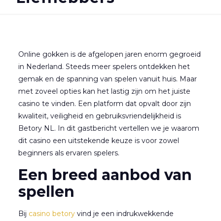
Online gokken is de afgelopen jaren enorm gegroeid
in Nederland. Steeds meer spelers ontdekken het
gemak en de spanning van spelen vanuit huis. Maar
met zoveel opties kan het lastig zijn om het juiste
casino te vinden. Een platform dat opvalt door zijn
kwaliteit, veiligheid en gebruiksvriendelijkheid is
Betory NL. In dit gastbericht vertellen we je waarom
dit casino een uitstekende keuze is voor zowel
beginners als ervaren spelers.
Een breed aanbod van
spellen
Bij
casino betory
vind je een indrukwekkende