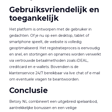
Gebruiksvriendelijk en
toegankelijk
Het platform is ontworpen met de gebruiker in
gedachten. Of je nu op een desktop, tablet of
smartphone speelt, de website is volledig
geoptimaliseerd. Het registratieproces is eenvoudig
en snel, en stortingen en opnames worden verwerkt
via vertrouwde betaalmethoden zoals iDEAL,
creditcard en e-wallets. Bovendien is de
klantenservice 24/7 bereikbaar via live chat of e-mail
om eventuele vragen te beantwoorden.
Conclusie
Betory NL combineert een uitgebreid spelaanbod,
aantrekkelijke bonussen en een veilige