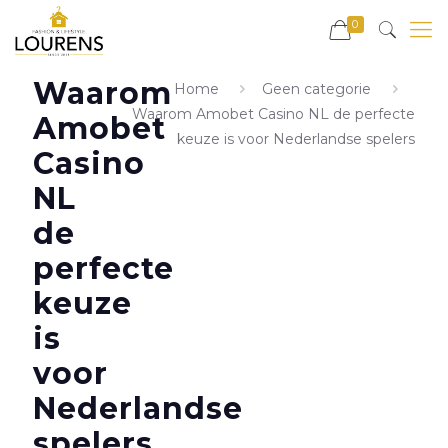
0
Waarom
Home
Geen categorie
Waarom Amobet Casino NL de perfecte
Amobet
keuze is voor Nederlandse spelers
Casino
NL
de
perfecte
keuze
is
voor
Nederlandse
spelers