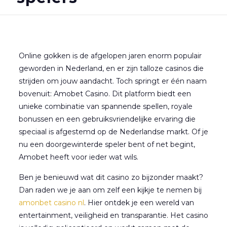
Online gokken is de afgelopen jaren enorm populair
geworden in Nederland, en er zijn talloze casinos die
strijden om jouw aandacht. Toch springt er één naam
bovenuit: Amobet Casino. Dit platform biedt een
unieke combinatie van spannende spellen, royale
bonussen en een gebruiksvriendelijke ervaring die
speciaal is afgestemd op de Nederlandse markt. Of je
nu een doorgewinterde speler bent of net begint,
Amobet heeft voor ieder wat wils.
Ben je benieuwd wat dit casino zo bijzonder maakt?
Dan raden we je aan om zelf een kijkje te nemen bij
amonbet casino nl
. Hier ontdek je een wereld van
entertainment, veiligheid en transparantie. Het casino