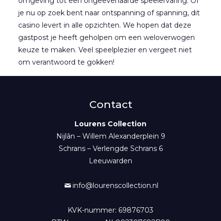
omgeving tot een ongeëvenaarde speelervaring. Of
je nu op zoek bent naar ontspanning of spanning, dit
casino levert in alle opzichten. We hopen dat deze
gastpost je heeft geholpen om een weloverwogen
keuze te maken. Veel speelplezier en vergeet niet
om verantwoord te gokken!
Contact
Lourens Collection
Nijlân – Willem Alexanderplein 9
Schrans – Verlengde Schrans 6
Leeuwarden
info@lourenscollection.nl
KVK-nummer: 69876703