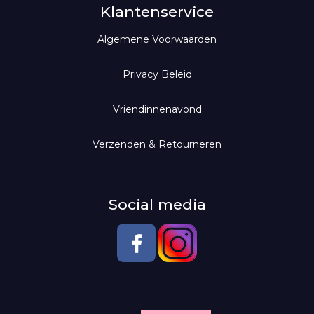
Cadeaubon
Scentchips
Jeans
Klantenservice
Algemene Voorwaarden
Geurdiffusers
Jassen
Broeken
Geurolie voor diffuser
Leggings
Privacy Beleid
Scentlamp
Vriendinnenavond
Scentoil
Verzenden & Retourneren
Social media