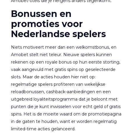
Amobet-titels die je nergens anders tegenkomt.
Bonussen en
promoties voor
Nederlandse spelers
Niets motiveert meer dan een welkomstbonus, en
Amobet stelt niet teleur. Nieuwe spelers kunnen
rekenen op een royale bonus op hun eerste storting,
vaak aangevuld met gratis spins op geselecteerde
slots. Maar de acties houden hier niet op:
regelmatige spelers profiteren van wekelijkse
reloadbonussen, cashback-aanbiedingen en een
uitgebreid loyaliteitsprogramma dat je beloont met
punten die je kunt inwisselen voor echt geld of gratis
spins. Het is de moeite waard om de promotiepagina
in de gaten te houden, want er worden regelmatig
limited-time acties gelanceerd.