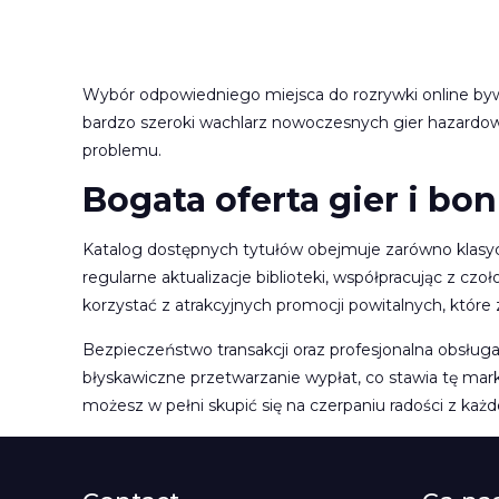
Wybór odpowiedniego miejsca do rozrywki online by
bardzo szeroki wachlarz nowoczesnych gier hazardowych
problemu.
Bogata oferta gier i b
Katalog dostępnych tytułów obejmuje zarówno klas
regularne aktualizacje biblioteki, współpracując z
korzystać z atrakcyjnych promocji powitalnych, które 
Bezpieczeństwo transakcji oraz profesjonalna obsług
błyskawiczne przetwarzanie wypłat, co stawia tę mar
możesz w pełni skupić się na czerpaniu radości z każd