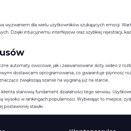
wa wyzwaniem dla wielu użytkowników szukających emocji. War
. Dzięki intuicyjnemu interfejsowi oraz szybkiej rejestracji, k
onusów
yczne automaty owocowe, jak i zaawansowane sloty wideo z ro
 czołowymi dostawcami oprogramowania, co gwarantuje płynność 
znacząco zwiększają szanse na wygraną już na starcie.
a klienta stanowią fundament działalności tego serwisu. Użytko
kę wysoko w rankingach popularności. Wybierając to miejsce, zys
ej postawionej stawki.