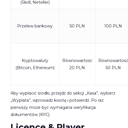
(Skrill, Neteller)
Przelew bankowy
50 PLN
100 PLN
Kryptowaluty
Równowartość
Równowartoś
(Bitcoin, Ethereum)
20 PLN
50 PLN
Aby wypłacić środki, przejdź do sekcji „Kasa”, wybierz
„Wypłata”, wprowadź kwotę i potwierdź. Po raz
pierwszy może być wymagana weryfikacja
dokumentów (KYC).
Licence & Player