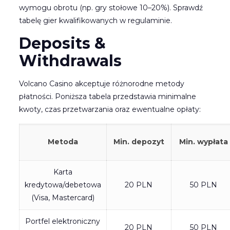
wymogu obrotu (np. gry stołowe 10–20%). Sprawdź
tabelę gier kwalifikowanych w regulaminie.
Deposits &
Withdrawals
Volcano Casino akceptuje różnorodne metody
płatności. Poniższa tabela przedstawia minimalne
kwoty, czas przetwarzania oraz ewentualne opłaty:
Metoda
Min. depozyt
Min. wypłata
Karta
kredytowa/debetowa
20 PLN
50 PLN
(Visa, Mastercard)
Portfel elektroniczny
20 PLN
50 PLN