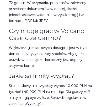
72 godzin. W przypadku problemów zalecamy
przesłanie dokumentów w dobrej jakości
(nieodblaskowe, widoczne wszystkie rogi) i w
formacie PDF lub JPEG.
Czy mogę grać w Volcano
Casino za darmo?
Większość gier slotowych dostępna jest w trybie
demo – bez ryzyka utraty środków. Aby grać na
prawdziwe pieniądze, konieczny jest depozyt i
aktywne konto.
Jakie są limity wypłat?
Standardowy limit wypłaty wynosi 10 000 PLN na
tydzień i 40 000 PLN na miesiąc. Dla graczy VIP-
limity mogą być wyższe. Sprawdź regulamin w
zakładce „Wypłaty”.