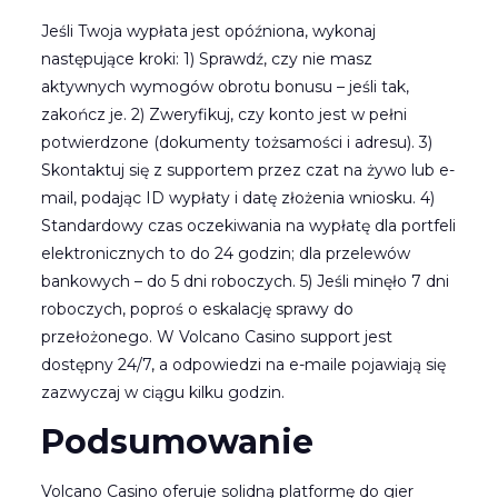
Jeśli Twoja wypłata jest opóźniona, wykonaj
następujące kroki: 1) Sprawdź, czy nie masz
aktywnych wymogów obrotu bonusu – jeśli tak,
zakończ je. 2) Zweryfikuj, czy konto jest w pełni
potwierdzone (dokumenty tożsamości i adresu). 3)
Skontaktuj się z supportem przez czat na żywo lub e-
mail, podając ID wypłaty i datę złożenia wniosku. 4)
Standardowy czas oczekiwania na wypłatę dla portfeli
elektronicznych to do 24 godzin; dla przelewów
bankowych – do 5 dni roboczych. 5) Jeśli minęło 7 dni
roboczych, poproś o eskalację sprawy do
przełożonego. W Volcano Casino support jest
dostępny 24/7, a odpowiedzi na e-maile pojawiają się
zazwyczaj w ciągu kilku godzin.
Podsumowanie
Volcano Casino oferuje solidną platformę do gier