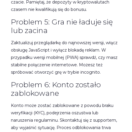
czacie. Pamiętaj, że depozyty w kryptowalutach
czasem nie kwalifikują się do bonusu.
Problem 5: Gra nie ładuje się
lub zacina
Zaktualizuj przeglądarkę do najnowszej wersji, włącz
obsługę JavaScript i wyłącz blokadę reklam. W
przypadku wersji mobilnej (PWA) sprawdź, czy masz
stabilne połączenie internetowe. Możesz też
spróbować otworzyć grę w trybie incognito.
Problem 6: Konto zostało
zablokowane
Konto może zostać zablokowane z powodu braku
weryfikacji (KYC), podejrzenia oszustwa lub
naruszenia regulaminu. Skontaktuj się z supportem,
aby wyjaśnić sytuację. Proces odblokowania trwa