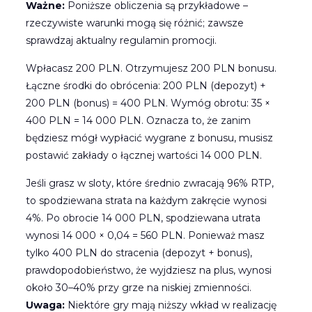
Ważne:
Poniższe obliczenia są przykładowe –
rzeczywiste warunki mogą się różnić; zawsze
sprawdzaj aktualny regulamin promocji.
Wpłacasz 200 PLN. Otrzymujesz 200 PLN bonusu.
Łączne środki do obrócenia: 200 PLN (depozyt) +
200 PLN (bonus) = 400 PLN. Wymóg obrotu: 35 ×
400 PLN = 14 000 PLN. Oznacza to, że zanim
będziesz mógł wypłacić wygrane z bonusu, musisz
postawić zakłady o łącznej wartości 14 000 PLN.
Jeśli grasz w sloty, które średnio zwracają 96% RTP,
to spodziewana strata na każdym zakręcie wynosi
4%. Po obrocie 14 000 PLN, spodziewana utrata
wynosi 14 000 × 0,04 = 560 PLN. Ponieważ masz
tylko 400 PLN do stracenia (depozyt + bonus),
prawdopodobieństwo, że wyjdziesz na plus, wynosi
około 30–40% przy grze na niskiej zmienności.
Uwaga:
Niektóre gry mają niższy wkład w realizację