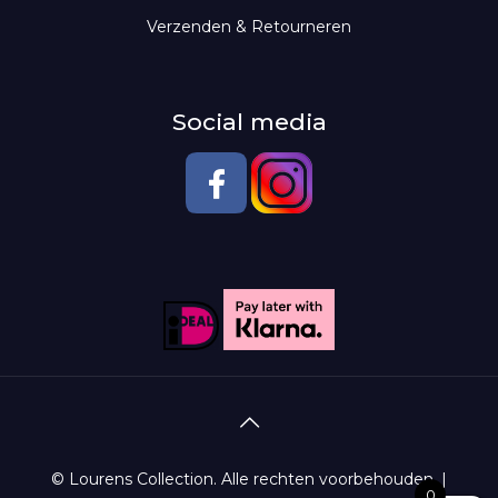
Scentoil
Verzenden & Retourneren
Social media
© Lourens Collection. Alle rechten voorbehouden. |
0