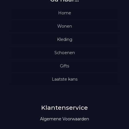
Home
Wonen
Woondecoratie
Kleding
Schoenen
Verlichting
Truien
Wasparfum
Gifts
Shirts
Vesten
Geurolie met tekst
Kaarsen & geuren
Laatste kans
Jurken
Tops
100% Leuk
Rokken
Kaarsen
Cadeaubon
Scentchips
Jeans
Klantenservice
Algemene Voorwaarden
Geurdiffusers
Jassen
Broeken