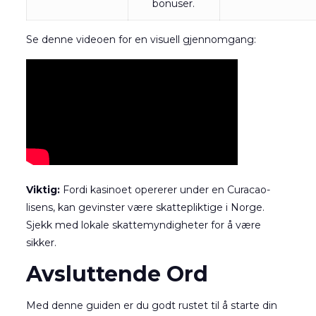
bonuser.
Se denne videoen for en visuell gjennomgang:
Viktig:
Fordi kasinoet opererer under en Curacao-
lisens, kan gevinster være skattepliktige i Norge.
Sjekk med lokale skattemyndigheter for å være
sikker.
Avsluttende Ord
Med denne guiden er du godt rustet til å starte din