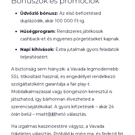
Bónuszok és promóciók
Üdvözlő bónusz:
Az első befizetésed
duplázódik, akár 100 000 Ft-ig.
Hűségprogram:
Rendszeres játékosok
cashback-et és ingyenes pörgetéseket kapnak.
Napi kihívások:
Extra jutalmak gyors feladatok
teljesítéséért.
A biztonság sem hiányzik: a Vavada legmodernebb
SSL titkosítást használ, és engedéllyel rendelkező
szolgáltatóként garantálja a fair play-t.
Mobilalkalmazással vagy böngészőn keresztül is
játszhatod, így bárhonnan élvezheted a
szerencsejátékokat. A gyors kifizetések – akár 24
órán belül – miatt信頼hető választás.
Ha izgalmas kaszinóestére vágysz, a Vavada
tökéletes választás. Próbáld ki még ma, és fedezd fel,