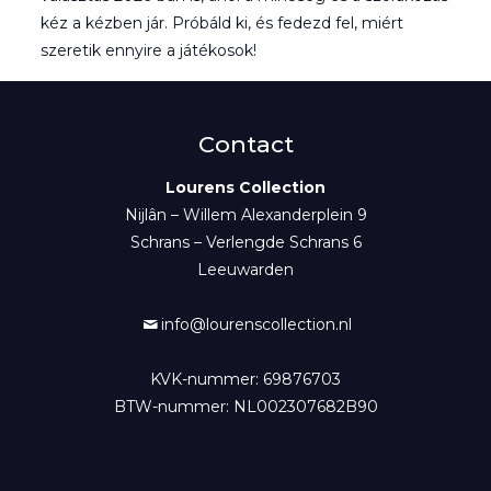
kéz a kézben jár. Próbáld ki, és fedezd fel, miért
szeretik ennyire a játékosok!
Contact
Lourens Collection
Nijlân – Willem Alexanderplein 9
Schrans – Verlengde Schrans 6
Leeuwarden
info@lourenscollection.nl
KVK-nummer: 69876703
BTW-nummer: NL002307682B90