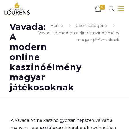
0
Vavada:
Home
Geen categorie
Vavada: A modern online kaszinóélmény
A
magyar játékosoknak
modern
online
kaszinóélmény
magyar
játékosoknak
A Vavada online kaszinó gyorsan népszerűvé vált a
magyar szerencsejátékosok körében, köszönhetően