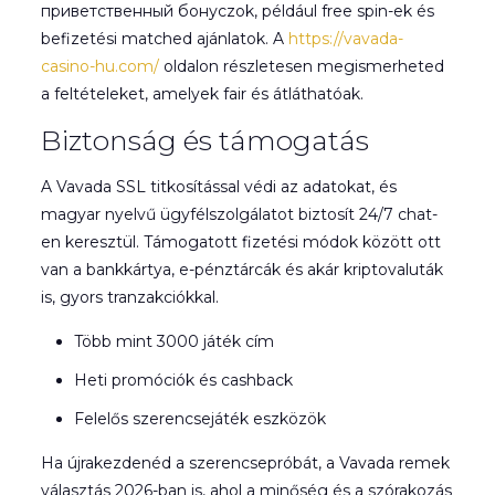
приветственный бонусzok, például free spin-ek és
befizetési matched ajánlatok. A
https://vavada-
casino-hu.com/
oldalon részletesen megismerheted
a feltételeket, amelyek fair és átláthatóak.
Biztonság és támogatás
A Vavada SSL titkosítással védi az adatokat, és
magyar nyelvű ügyfélszolgálatot biztosít 24/7 chat-
en keresztül. Támogatott fizetési módok között ott
van a bankkártya, e-pénztárcák és akár kriptovaluták
is, gyors tranzakciókkal.
Több mint 3000 játék cím
Heti promóciók és cashback
Felelős szerencsejáték eszközök
Ha újrakezdenéd a szerencsepróbát, a Vavada remek
választás 2026-ban is, ahol a minőség és a szórakozás