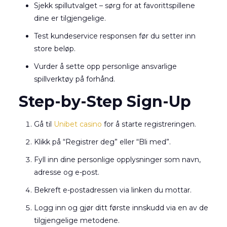
Sjekk spillutvalget – sørg for at favorittspillene
dine er tilgjengelige.
Test kundeservice responsen før du setter inn
store beløp.
Vurder å sette opp personlige ansvarlige
spillverktøy på forhånd.
Step-by-Step Sign-Up
Gå til
Unibet casino
for å starte registreringen.
Klikk på “Registrer deg” eller “Bli med”.
Fyll inn dine personlige opplysninger som navn,
adresse og e-post.
Bekreft e-postadressen via linken du mottar.
Logg inn og gjør ditt første innskudd via en av de
tilgjengelige metodene.