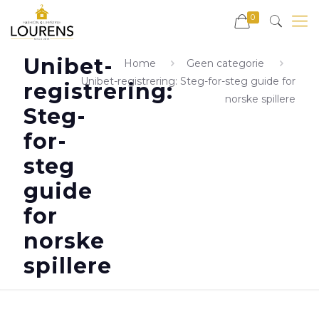
0
Unibet-
Home
Geen categorie
Unibet-registrering: Steg-for-steg guide for
registrering:
norske spillere
Steg-
for-
steg
guide
for
norske
spillere