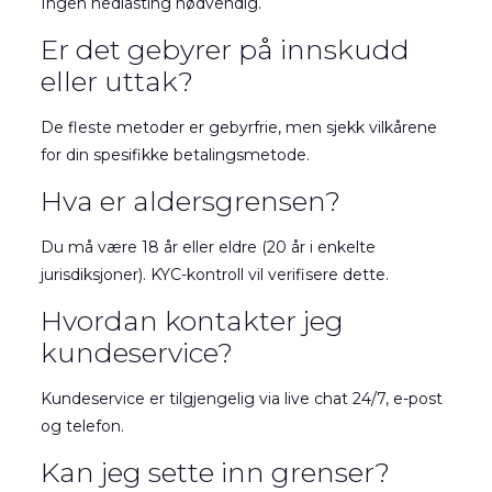
Ingen nedlasting nødvendig.
Er det gebyrer på innskudd
eller uttak?
De fleste metoder er gebyrfrie, men sjekk vilkårene
for din spesifikke betalingsmetode.
Hva er aldersgrensen?
Du må være 18 år eller eldre (20 år i enkelte
jurisdiksjoner). KYC-kontroll vil verifisere dette.
Hvordan kontakter jeg
kundeservice?
Kundeservice er tilgjengelig via live chat 24/7, e-post
og telefon.
Kan jeg sette inn grenser?