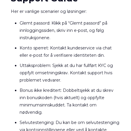
Her er vanlige scenarier og løsninger:
Glemt passord: Klikk på “Glemt passord” på
innloggingssiden, skriv inn e-post, og følg
instruksjonene.
Konto sperret: Kontakt kundeservice via chat
eller e-post for å verifisere identiteten din.
Uttaksproblem: Sjekk at du har fullført KYC og
oppfylt omsetningskrav. Kontakt support hvis
problemet vedvarer.
Bonus ikke kreditert: Dobbeltsjekk at du skrev
inn bonuskoden (hvis aktuelt) og oppfylte
minimumsinnskuddet. Ta kontakt om
nødvendig.
Selvutestenging: Du kan be om selvutestenging
via kontoinnstillingene eller ved å kontakte