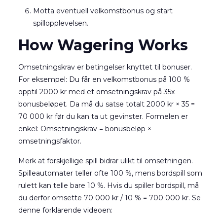
Motta eventuell velkomstbonus og start
spillopplevelsen.
How Wagering Works
Omsetningskrav er betingelser knyttet til bonuser.
For eksempel: Du får en velkomstbonus på 100 %
opptil 2000 kr med et omsetningskrav på 35x
bonusbeløpet. Da må du satse totalt 2000 kr × 35 =
70 000 kr før du kan ta ut gevinster. Formelen er
enkel: Omsetningskrav = bonusbeløp ×
omsetningsfaktor.
Merk at forskjellige spill bidrar ulikt til omsetningen.
Spilleautomater teller ofte 100 %, mens bordspill som
rulett kan telle bare 10 %. Hvis du spiller bordspill, må
du derfor omsette 70 000 kr / 10 % = 700 000 kr. Se
denne forklarende videoen: