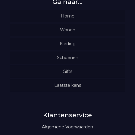
Ga naar…
Home
Wonen
Woondecoratie
Kleding
Schoenen
Verlichting
Truien
Wasparfum
Gifts
Shirts
Vesten
Geurolie met tekst
Kaarsen & geuren
Laatste kans
Jurken
Tops
100% Leuk
Rokken
Kaarsen
Cadeaubon
Scentchips
Jeans
Klantenservice
Algemene Voorwaarden
Geurdiffusers
Jassen
Broeken