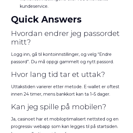
kundeservice.
Quick Answers
Hvordan endrer jeg passordet
mitt?
Logg inn, gå til kontoinnstillinger, og velg “Endre
passord”. Du må oppgi gammelt og nytt passord.
Hvor lang tid tar et uttak?
Uttakstiden varierer etter metode. E-wallet er oftest
innen 24 timer, mens bankkort kan ta 1–5 dager.
Kan jeg spille på mobilen?
Ja, casinoet har et mobiloptimalisert nettsted og en
progressiv webapp som kan legges til på startsiden.