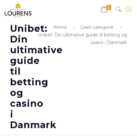
0
Unibet:
Home
Geen categorie
Unibet: Din ultimative guide til betting og
Din
casino i Danmark
ultimative
guide
til
betting
og
casino
i
Danmark