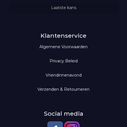
Geurolie met tekst
Kaarsen & geuren
Laatste kans
Jurken
Tops
100% Leuk
Rokken
Kaarsen
Cadeaubon
Scentchips
Jeans
Klantenservice
Algemene Voorwaarden
Geurdiffusers
Jassen
Broeken
Geurolie voor diffuser
Leggings
Privacy Beleid
Scentlamp
Vriendinnenavond
Scentoil
Verzenden & Retourneren
Social media