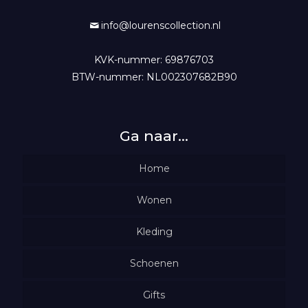
info@lourenscollection.nl
KVK-nummer: 69876703
BTW-nummer: NL002307682B90
Ga naar…
Home
Wonen
Woondecoratie
Kleding
Schoenen
Verlichting
Truien
Wasparfum
Gifts
Shirts
Vesten