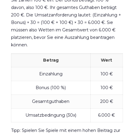
Sie zahlen 100 € ein. Der Bonus beträgt 100 %
davon, also 100 €. Ihr gesamtes Guthaben beträgt
200 €. Die Umsatzanforderung lautet: (Einzahlung +
Bonus) × 30 = (100 € + 100 €) × 30 = 6.000 €. Sie
müssen also Wetten im Gesamtwert von 6.000 €
platzieren, bevor Sie eine Auszahlung beantragen
können.
Betrag
Wert
Einzahlung
100 €
Bonus (100 %)
100 €
Gesamtguthaben
200 €
Umsatzbedingung (30x)
6.000 €
Tipp: Spielen Sie Spiele mit einem hohen Beitrag zur