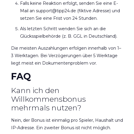
Falls keine Reaktion erfolgt, senden Sie eine E-
Mail an support@tipp24.de (fiktive Adresse) und
setzen Sie eine Frist von 24 Stunden.
Als letzten Schritt wenden Sie sich an die
Glücksspielbehörde (z. B. GGL in Deutschland).
Die meisten Auszahlungen erfolgen innerhalb von 1–
3 Werktagen. Bei Verzögerungen über 5 Werktage
liegt meist ein Dokumentenproblem vor.
FAQ
Kann ich den
Willkommensbonus
mehrmals nutzen?
Nein, der Bonus ist einmalig pro Spieler, Haushalt und
IP-Adresse. Ein zweiter Bonus ist nicht möglich.