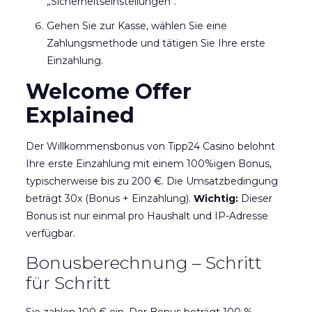
„Sicherheitseinstellungen“.
Gehen Sie zur Kasse, wählen Sie eine
Zahlungsmethode und tätigen Sie Ihre erste
Einzahlung.
Welcome Offer
Explained
Der Willkommensbonus von Tipp24 Casino belohnt
Ihre erste Einzahlung mit einem 100%igen Bonus,
typischerweise bis zu 200 €. Die Umsatzbedingung
beträgt 30x (Bonus + Einzahlung).
Wichtig:
Dieser
Bonus ist nur einmal pro Haushalt und IP-Adresse
verfügbar.
Bonusberechnung – Schritt
für Schritt