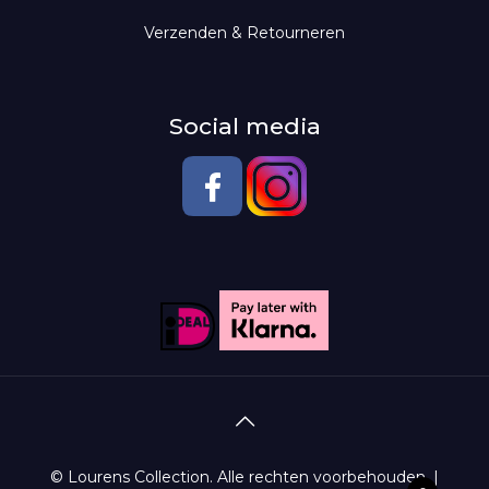
Scentoil
Verzenden & Retourneren
Social media
© Lourens Collection. Alle rechten voorbehouden. |