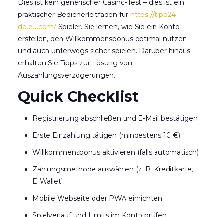
Dies ist kein generischer Casino-Test – dies ist ein
praktischer Bedienerleitfaden für
https://tipp24-
de.eu.com/
Spieler. Sie lernen, wie Sie ein Konto
erstellen, den Willkommensbonus optimal nutzen
und auch unterwegs sicher spielen. Darüber hinaus
erhalten Sie Tipps zur Lösung von
Auszahlungsverzögerungen.
Quick Checklist
Registrierung abschließen und E-Mail bestätigen
Erste Einzahlung tätigen (mindestens 10 €)
Willkommensbonus aktivieren (falls automatisch)
Zahlungsmethode auswählen (z. B. Kreditkarte,
E‑Wallet)
Mobile Webseite oder PWA einrichten
Spielverlauf und Limits im Konto prüfen