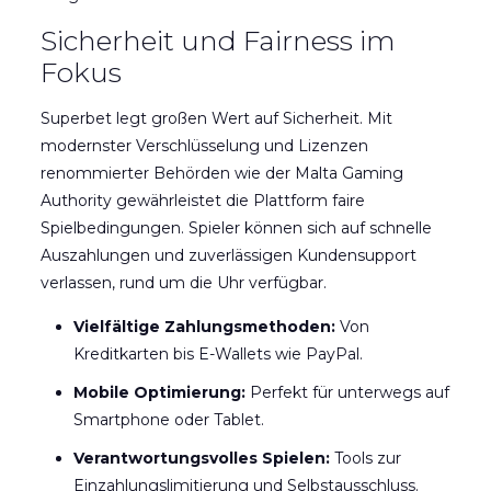
Sicherheit und Fairness im
Fokus
Superbet legt großen Wert auf Sicherheit. Mit
modernster Verschlüsselung und Lizenzen
renommierter Behörden wie der Malta Gaming
Authority gewährleistet die Plattform faire
Spielbedingungen. Spieler können sich auf schnelle
Auszahlungen und zuverlässigen Kundensupport
verlassen, rund um die Uhr verfügbar.
Vielfältige Zahlungsmethoden:
Von
Kreditkarten bis E-Wallets wie PayPal.
Mobile Optimierung:
Perfekt für unterwegs auf
Smartphone oder Tablet.
Verantwortungsvolles Spielen:
Tools zur
Einzahlungslimitierung und Selbstausschluss.