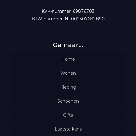
KVK-nummer: 69876703
BTW-nummer: NL002307682B90
Ga naar…
Home
Wonen
Woondecoratie
Kleding
Schoenen
Verlichting
Truien
Wasparfum
Gifts
Shirts
Vesten
Geurolie met tekst
Kaarsen & geuren
Laatste kans
Jurken
Tops