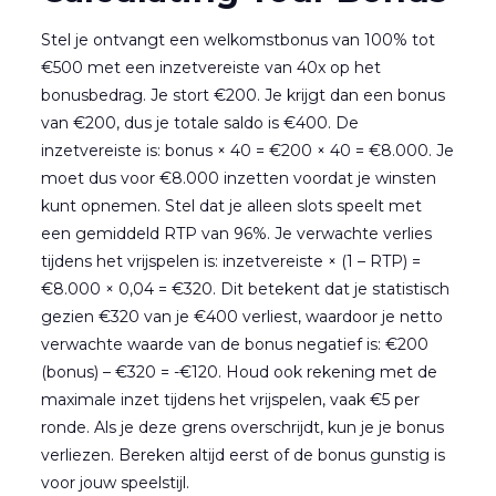
Stel je ontvangt een welkomstbonus van 100% tot
€500 met een inzetvereiste van 40x op het
bonusbedrag. Je stort €200. Je krijgt dan een bonus
van €200, dus je totale saldo is €400. De
inzetvereiste is: bonus × 40 = €200 × 40 = €8.000. Je
moet dus voor €8.000 inzetten voordat je winsten
kunt opnemen. Stel dat je alleen slots speelt met
een gemiddeld RTP van 96%. Je verwachte verlies
tijdens het vrijspelen is: inzetvereiste × (1 – RTP) =
€8.000 × 0,04 = €320. Dit betekent dat je statistisch
gezien €320 van je €400 verliest, waardoor je netto
verwachte waarde van de bonus negatief is: €200
(bonus) – €320 = -€120. Houd ook rekening met de
maximale inzet tijdens het vrijspelen, vaak €5 per
ronde. Als je deze grens overschrijdt, kun je je bonus
verliezen. Bereken altijd eerst of de bonus gunstig is
voor jouw speelstijl.