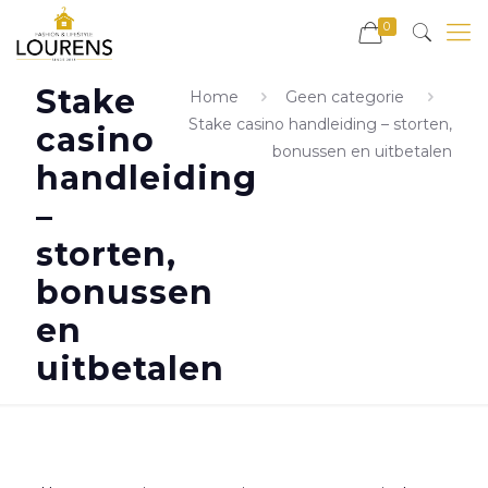
0
Stake
Home
Geen categorie
Stake casino handleiding – storten,
casino
bonussen en uitbetalen
handleiding
–
storten,
bonussen
en
uitbetalen