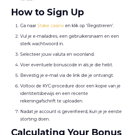
How to Sign Up
Ga naar
Stake casino
en klik op ‘Registreren’.
Vul je e-mailadres, een gebruikersnaam en een
sterk wachtwoord in.
Selecteer jouw valuta en woonland.
Voer eventuele bonuscode in als je die hebt.
Bevestig je e-mail via de link die je ontvangt.
Voltooi de KYC-procedure door een kopie van je
identiteitsbewijs en een recente
rekeningafschrift te uploaden.
Nadat je account is geverifieerd, kun je je eerste
storting doen.
Calculating Your Bonus