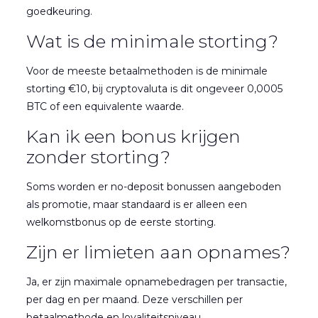
goedkeuring.
Wat is de minimale storting?
Voor de meeste betaalmethoden is de minimale
storting €10, bij cryptovaluta is dit ongeveer 0,0005
BTC of een equivalente waarde.
Kan ik een bonus krijgen
zonder storting?
Soms worden er no-deposit bonussen aangeboden
als promotie, maar standaard is er alleen een
welkomstbonus op de eerste storting.
Zijn er limieten aan opnames?
Ja, er zijn maximale opnamebedragen per transactie,
per dag en per maand. Deze verschillen per
betaalmethode en loyaliteitsniveau.