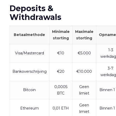
Deposits &
Withdrawals
Minimale
Maximale
Betaalmethode
Opnamet
storting
storting
1-3
Visa/Mastercard
€10
€5.000
werkda
3-7
Bankoverschrijving
€20
€10.000
werkda
0,0005
Geen
Bitcoin
Binnen 1
BTC
limiet
Geen
Ethereum
0,01 ETH
Binnen 1
limiet