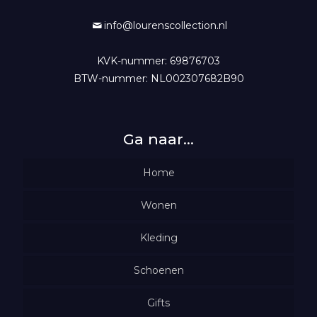
info@lourenscollection.nl
KVK-nummer: 69876703
BTW-nummer: NL002307682B90
Ga naar…
Home
Wonen
Woondecoratie
Kleding
Schoenen
Verlichting
Truien
Wasparfum
Gifts
Shirts
Vesten