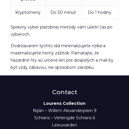
Kryptomeny
Do 30 minút
Do 1 hodiny
Správny výber platobnej metódy vám ušetrí čas pri
výberoch.
Dodržiavaním týchto rád minimalizujete riziká a
maximalizujete herný zážitok. Pamätajte, že
hazardné hry sú určené len pre dospelých a mali by
byť vždy zábavou, nie spôsobom zárobku.
Contact
Lourens Collection
Nijlân – Willem Alexanderplein 9
Schrans – Verlengde Schrans 6
Leeuwarden