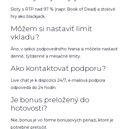
Sloty s RTP nad 97 % (napr. Book of Dead) a stolové
hry ako blackjack.
Môžem si nastaviť limit
vkladu?
Áno, v sekcii zodpovedného hrania si môžete nastaviť
denné, týždenné a mesačné limity.
Ako kontaktovať podporu?
Live chat je k dispozícii 24/7, e‑mailová podpora
odpovedá do 24 hodín.
Je bonus preložený do
hotovosti?
Nie, bonus je vo forme bonusových peňazí, ktoré je
potrebné pretočiť.