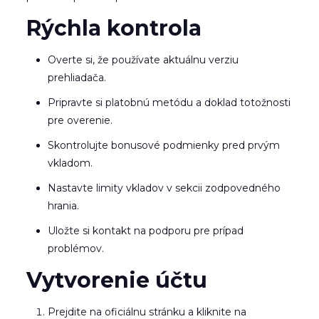
Rýchla kontrola
Overte si, že používate aktuálnu verziu
prehliadača.
Pripravte si platobnú metódu a doklad totožnosti
pre overenie.
Skontrolujte bonusové podmienky pred prvým
vkladom.
Nastavte limity vkladov v sekcii zodpovedného
hrania.
Uložte si kontakt na podporu pre prípad
problémov.
Vytvorenie účtu
Prejdite na oficiálnu stránku a kliknite na