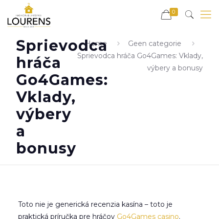
0
Sprievodca
Home
Geen categorie
Sprievodca hráča Go4Games: Vklady,
hráča
výbery a bonusy
Go4Games:
Vklady,
výbery
a
bonusy
Toto nie je generická recenzia kasína – toto je
praktická príručka pre hráčov
Go4Games casino
.