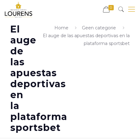
0
El
Home
Geen categorie
El auge de las apuestas deportivas en la
auge
plataforma sportsbet
de
las
apuestas
deportivas
en
la
plataforma
sportsbet