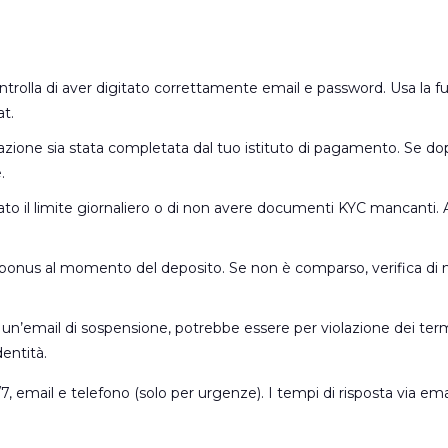
ntrolla di aver digitato correttamente email e password. Usa la f
at.
sazione sia stata completata dal tuo istituto di pagamento. Se do
.
to il limite giornaliero o di non avere documenti KYC mancanti. A 
il bonus al momento del deposito. Se non è comparso, verifica di no
 un’email di sospensione, potrebbe essere per violazione dei termi
entità.
/7, email e telefono (solo per urgenze). I tempi di risposta via emai