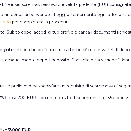
trati” e inserisci email, password e valuta preferita (EUR consigliata p
liere un bonus di benvenuto. Leggi attentamente ogni offerta; la
casino
per completare la procedura.
uto. Subito dopo, accedi al tuo profilo e carica i documenti richies
cegli il metodo che preferisci tra carte, bonifico o e-wallet. Il d
automaticamente dopo il deposito. Controlla nella sezione “Bonus
rtirli in prelievo devi soddisfare un requisito di scommessa (wa
% fino a 200 EUR, con un requisito di scommessa di 35x (bonus 
35 =
7.000 EUR