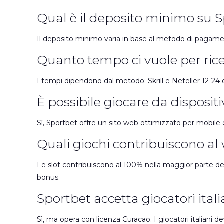
Qual è il deposito minimo su 
Il deposito minimo varia in base al metodo di pagament
Quanto tempo ci vuole per rice
I tempi dipendono dal metodo: Skrill e Neteller 12-24 ore
È possibile giocare da disposit
Sì, Sportbet offre un sito web ottimizzato per mobile
Quali giochi contribuiscono a
Le slot contribuiscono al 100% nella maggior parte dei 
bonus.
Sportbet accetta giocatori itali
Sì, ma opera con licenza Curacao. I giocatori italiani 