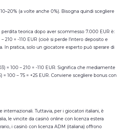
o al 10–20% (a volte anche 0%). Bisogna quindi scegliere
 la perdita teorica dopo aver scommesso 7.000 EUR è:
– 210 = -110 EUR (cioè si perde l’intero deposito e
. In pratica, solo un giocatore esperto può sperare di
,03) = 100 – 210 = -110 EUR. Significa che mediamente
03) = 100 – 75 = +25 EUR. Conviene scegliere bonus con
ernazionali. Tuttavia, per i giocatori italiani, è
a, le vincite da casinò online con licenza estera
ario, i casinò con licenza ADM (italiana) offrono