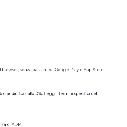
al browser, senza passare da Google Play o App Store.
 addirittura allo 0%. Leggi i termini specifici del
enza di ADM.