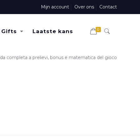
Mijn account
Over ons
Contact
0
Gifts
Laatste kans
ida completa a prelievi, bonus e matematica del gioco