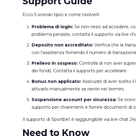
Support Guide
Ecco 5 scenari tipici e come risolverli:
Problema di login:
Se non riesci ad accedere, co
problema persiste, contatta il supporto via live ch
Deposito non accreditato:
Verifica che la tran
con l’assistenza fornendo il numero di transazione
Prelievo in sospeso:
Controlla di non aver supera
dei fondi). Contatta il supporto per accelerare.
Bonus non applicato:
Assicurati di aver scelto 
attivarlo manualmente se rientri nei termini.
Sospensione account per sicurezza:
Se ricevi
supporto per chiarimenti e fornire documenti di id
Il supporto di Sportbet è raggiungibile via live chat 24
Need to Know