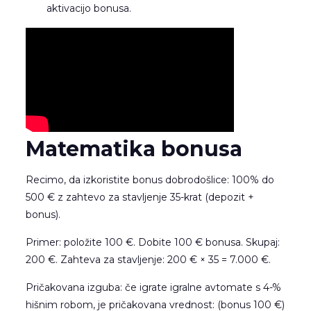
aktivacijo bonusa.
Matematika bonusa
Recimo, da izkoristite bonus dobrodošlice: 100% do
500 € z zahtevo za stavljenje 35-krat (depozit +
bonus).
Primer: položite 100 €. Dobite 100 € bonusa. Skupaj:
200 €. Zahteva za stavljenje: 200 € × 35 = 7.000 €.
Pričakovana izguba: če igrate igralne avtomate s 4-%
hišnim robom, je pričakovana vrednost: (bonus 100 €)