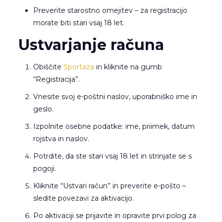
Preverite starostno omejitev – za registracijo
morate biti stari vsaj 18 let.
Ustvarjanje računa
Obiščite
Sportaza
in kliknite na gumb
“Registracija”.
Vnesite svoj e-poštni naslov, uporabniško ime in
geslo.
Izpolnite osebne podatke: ime, priimek, datum
rojstva in naslov.
Potrdite, da ste stari vsaj 18 let in strinjate se s
pogoji.
Kliknite “Ustvari račun” in preverite e-pošto –
sledite povezavi za aktivacijo.
Po aktivaciji se prijavite in opravite prvi polog za