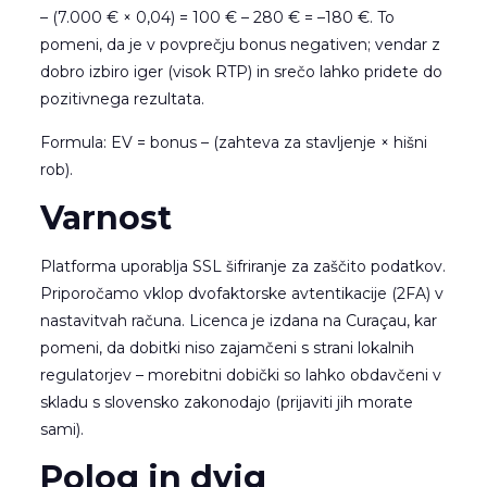
– (7.000 € × 0,04) = 100 € – 280 € = –180 €. To
pomeni, da je v povprečju bonus negativen; vendar z
dobro izbiro iger (visok RTP) in srečo lahko pridete do
pozitivnega rezultata.
Formula: EV = bonus – (zahteva za stavljenje × hišni
rob).
Varnost
Platforma uporablja SSL šifriranje za zaščito podatkov.
Priporočamo vklop dvofaktorske avtentikacije (2FA) v
nastavitvah računa. Licenca je izdana na Curaçau, kar
pomeni, da dobitki niso zajamčeni s strani lokalnih
regulatorjev – morebitni dobički so lahko obdavčeni v
skladu s slovensko zakonodajo (prijaviti jih morate
sami).
Polog in dvig