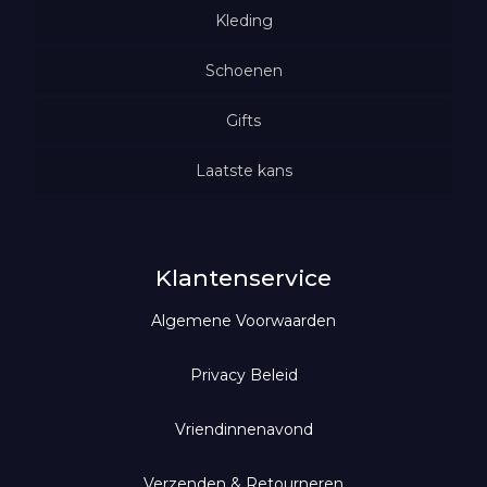
Woondecoratie
Kleding
Schoenen
Verlichting
Truien
Wasparfum
Gifts
Shirts
Vesten
Geurolie met tekst
Kaarsen & geuren
Laatste kans
Jurken
Tops
100% Leuk
Rokken
Kaarsen
Cadeaubon
Scentchips
Jeans
Klantenservice
Algemene Voorwaarden
Geurdiffusers
Jassen
Broeken
Geurolie voor diffuser
Leggings
Privacy Beleid
Scentlamp
Vriendinnenavond
Scentoil
Verzenden & Retourneren