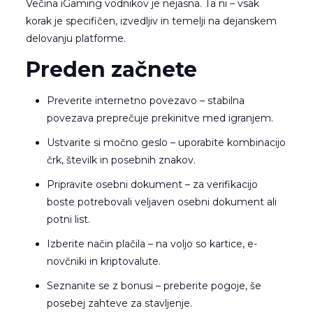
Večina iGaming vodnikov je nejasna. Ta ni – vsak
korak je specifičen, izvedljiv in temelji na dejanskem
delovanju platforme.
Preden začnete
Preverite internetno povezavo – stabilna
povezava preprečuje prekinitve med igranjem.
Ustvarite si močno geslo – uporabite kombinacijo
črk, številk in posebnih znakov.
Pripravite osebni dokument – za verifikacijo
boste potrebovali veljaven osebni dokument ali
potni list.
Izberite način plačila – na voljo so kartice, e-
novčniki in kriptovalute.
Seznanite se z bonusi – preberite pogoje, še
posebej zahteve za stavljenje.