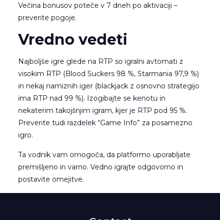
Večina bonusov poteče v 7 dneh po aktivaciji –
preverite pogoje.
Vredno vedeti
Najboljše igre glede na RTP so igralni avtomati z
visokim RTP (Blood Suckers 98 %, Starmania 97,9 %)
in nekaj namiznih iger (blackjack z osnovno strategijo
ima RTP nad 99 %). Izogibajte se kenotu in
nekaterim takojšnjim igram, kjer je RTP pod 95 %.
Preverite tudi razdelek “Game Info” za posamezno
igro.
Ta vodnik vam omogoča, da platformo uporabljate
premišljeno in varno. Vedno igrajte odgovorno in
postavite omejitve.