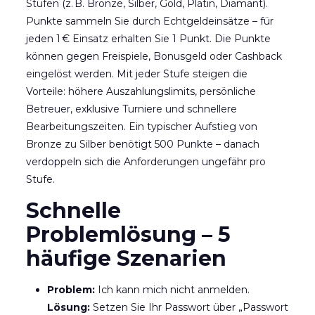
Stufen (z. B. Bronze, Silber, Gold, Platin, Diamant).
Punkte sammeln Sie durch Echtgeldeinsätze – für
jeden 1 € Einsatz erhalten Sie 1 Punkt. Die Punkte
können gegen Freispiele, Bonusgeld oder Cashback
eingelöst werden. Mit jeder Stufe steigen die
Vorteile: höhere Auszahlungslimits, persönliche
Betreuer, exklusive Turniere und schnellere
Bearbeitungszeiten. Ein typischer Aufstieg von
Bronze zu Silber benötigt 500 Punkte – danach
verdoppeln sich die Anforderungen ungefähr pro
Stufe.
Schnelle
Problemlösung – 5
häufige Szenarien
Problem:
Ich kann mich nicht anmelden.
Lösung:
Setzen Sie Ihr Passwort über „Passwort