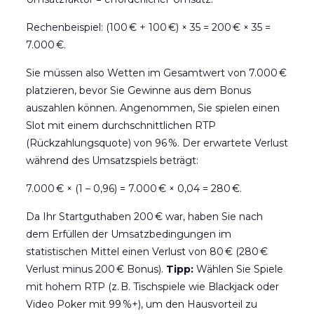
Rechenbeispiel: (100 € + 100 €) × 35 = 200 € × 35 =
7.000 €.
Sie müssen also Wetten im Gesamtwert von 7.000 €
platzieren, bevor Sie Gewinne aus dem Bonus
auszahlen können. Angenommen, Sie spielen einen
Slot mit einem durchschnittlichen RTP
(Rückzahlungsquote) von 96 %. Der erwartete Verlust
während des Umsatzspiels beträgt:
7.000 € × (1 – 0,96) = 7.000 € × 0,04 = 280 €.
Da Ihr Startguthaben 200 € war, haben Sie nach
dem Erfüllen der Umsatzbedingungen im
statistischen Mittel einen Verlust von 80 € (280 €
Verlust minus 200 € Bonus).
Tipp:
Wählen Sie Spiele
mit hohem RTP (z. B. Tischspiele wie Blackjack oder
Video Poker mit 99 %+), um den Hausvorteil zu