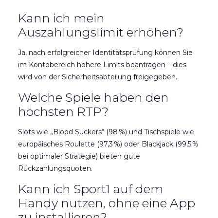
Kann ich mein
Auszahlungslimit erhöhen?
Ja, nach erfolgreicher Identitätsprüfung können Sie
im Kontobereich höhere Limits beantragen – dies
wird von der Sicherheitsabteilung freigegeben.
Welche Spiele haben den
höchsten RTP?
Slots wie „Blood Suckers“ (98 %) und Tischspiele wie
europäisches Roulette (97,3 %) oder Blackjack (99,5 %
bei optimaler Strategie) bieten gute
Rückzahlungsquoten.
Kann ich Sport1 auf dem
Handy nutzen, ohne eine App
zu installieren?