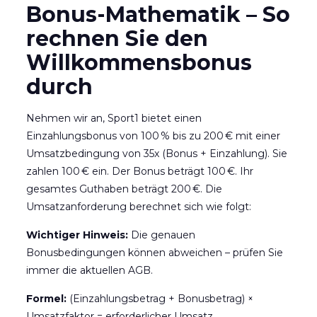
Bonus-Mathematik – So
rechnen Sie den
Willkommensbonus
durch
Nehmen wir an, Sport1 bietet einen
Einzahlungsbonus von 100 % bis zu 200 € mit einer
Umsatzbedingung von 35x (Bonus + Einzahlung). Sie
zahlen 100 € ein. Der Bonus beträgt 100 €. Ihr
gesamtes Guthaben beträgt 200 €. Die
Umsatzanforderung berechnet sich wie folgt:
Wichtiger Hinweis:
Die genauen
Bonusbedingungen können abweichen – prüfen Sie
immer die aktuellen AGB.
Formel:
(Einzahlungsbetrag + Bonusbetrag) ×
Umsatzfaktor = erforderlicher Umsatz.