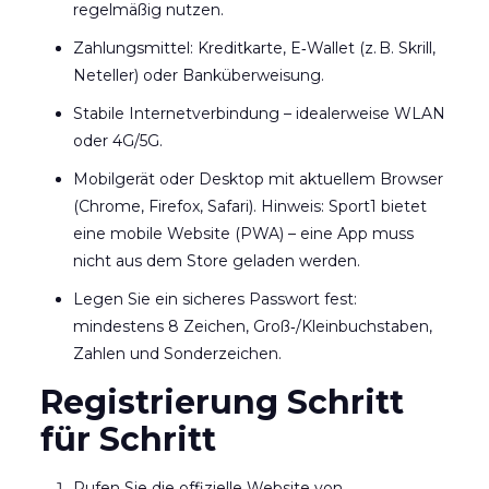
regelmäßig nutzen.
Zahlungsmittel: Kreditkarte, E‑Wallet (z. B. Skrill,
Neteller) oder Banküberweisung.
Stabile Internetverbindung – idealerweise WLAN
oder 4G/5G.
Mobilgerät oder Desktop mit aktuellem Browser
(Chrome, Firefox, Safari). Hinweis: Sport1 bietet
eine mobile Website (PWA) – eine App muss
nicht aus dem Store geladen werden.
Legen Sie ein sicheres Passwort fest:
mindestens 8 Zeichen, Groß‑/Kleinbuchstaben,
Zahlen und Sonderzeichen.
Registrierung Schritt
für Schritt
Rufen Sie die offizielle Website von