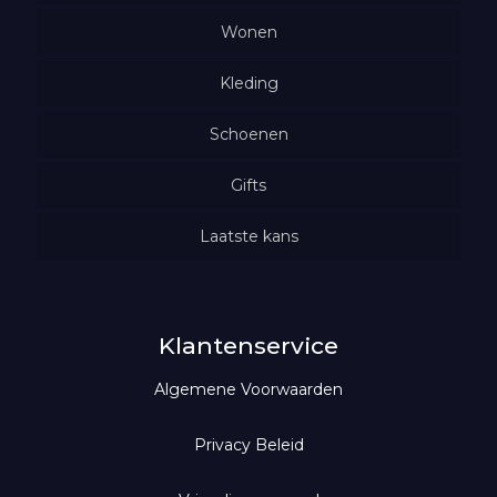
Wonen
Woondecoratie
Kleding
Schoenen
Verlichting
Truien
Wasparfum
Gifts
Shirts
Vesten
Geurolie met tekst
Kaarsen & geuren
Laatste kans
Jurken
Tops
100% Leuk
Rokken
Kaarsen
Cadeaubon
Scentchips
Jeans
Klantenservice
Algemene Voorwaarden
Geurdiffusers
Jassen
Broeken
Geurolie voor diffuser
Leggings
Privacy Beleid
Scentlamp