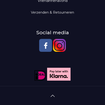
Vriendinnenavond
Scentoil
Verzenden & Retourneren
Social media