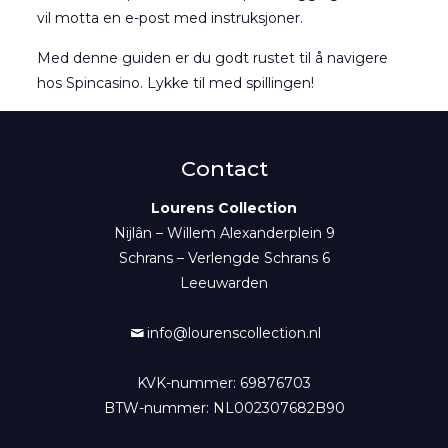
vil motta en e-post med instruksjoner.
Med denne guiden er du godt rustet til å navigere
hos Spincasino. Lykke til med spillingen!
Contact
Lourens Collection
Nijlân – Willem Alexanderplein 9
Schrans – Verlengde Schrans 6
Leeuwarden
info@lourenscollection.nl
KVK-nummer: 69876703
BTW-nummer: NL002307682B90