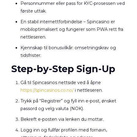
Personnummer eller pass for KYC-prosessen ved
første uttak.
En stabil internettforbindelse – Spincasino er
mobiloptimalisert og fungerer som PWA rett fra
nettleseren.
Kjennskap til bonusvilkår: omsetningskrav og
tidsfrister.
Step-by-Step Sign-Up
Gå til Spincasinos nettside ved å åpne
https://spincasinos.co.no/
i nettleseren.
Trykk på “Registrer” og fyll inn e-post, ønsket
passord og velg valuta (NOK).
Bekreft e-posten via lenken du mottar.
Logg inn og fullfør profilen med fornavn,