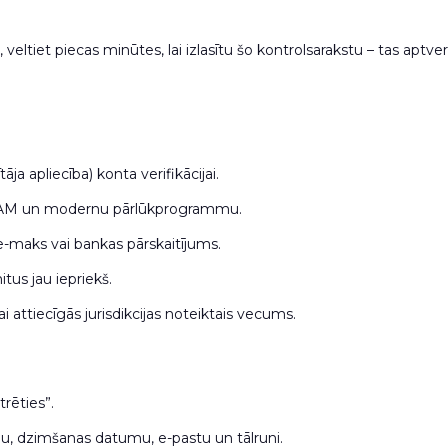
eltiet piecas minūtes, lai izlasītu šo kontrolsarakstu – tas aptver 
a apliecība) konta verifikācijai.
 RAM un modernu pārlūkprogrammu.
e-maks vai bankas pārskaitījums.
itus jau iepriekš.
i attiecīgās jurisdikcijas noteiktais vecums.
trēties”.
rdu, dzimšanas datumu, e-pastu un tālruni.