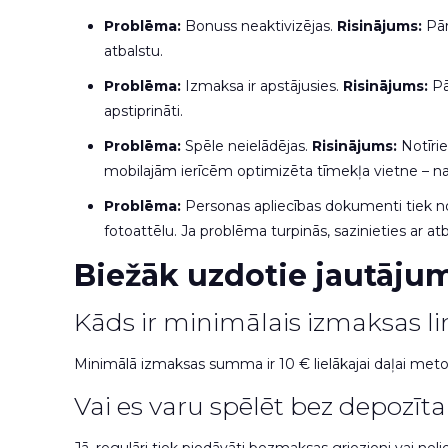
Problēma:
Bonuss neaktivizējas.
Risinājums:
Pār
atbalstu.
Problēma:
Izmaksa ir apstājusies.
Risinājums:
Pā
apstiprināti.
Problēma:
Spēle neielādējas.
Risinājums:
Notīrie
mobilajām ierīcēm optimizēta tīmekļa vietne – n
Problēma:
Personas apliecības dokumenti tiek no
fotoattēlu. Ja problēma turpinās, sazinieties ar atb
Biežāk uzdotie jautāju
Kāds ir minimālais izmaksas li
Minimālā izmaksas summa ir 10 € lielākajai daļai meto
Vai es varu spēlēt bez depozīt