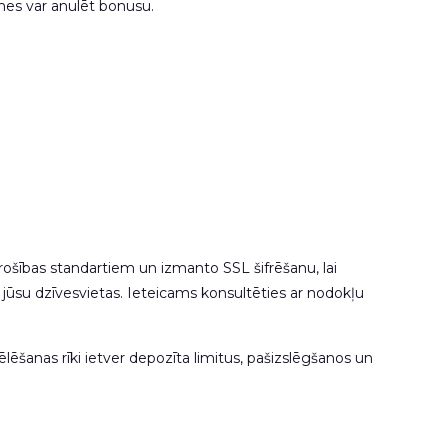
mes var anulēt bonusu.
drošības standartiem un izmanto SSL šifrēšanu, lai
 jūsu dzīvesvietas. Ieteicams konsultēties ar nodokļu
ēlēšanas rīki ietver depozīta limitus, pašizslēgšanos un