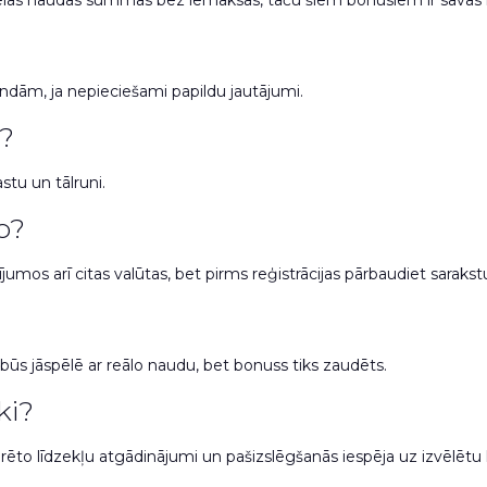
elielas naudas summas bez iemaksas, taču šiem bonusiem ir savas l
undām, ja nepieciešami papildu jautājumi.
a?
stu un tālruni.
o?
mos arī citas valūtas, bet pirms reģistrācijas pārbaudiet sarakst
būs jāspēlē ar reālo naudu, bet bonuss tiks zaudēts.
ki?
tērēto līdzekļu atgādinājumi un pašizslēgšanās iespēja uz izvēlētu 