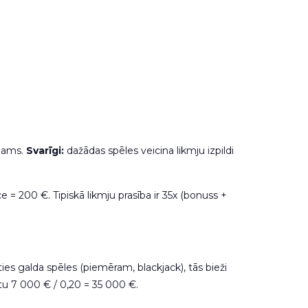
ājams.
Svarīgi:
dažādas spēles veicina likmju izpildi
 200 €. Tipiskā likmju prasība ir 35x (bonuss +
ies galda spēles (piemēram, blackjack), tās bieži
tu 7 000 € / 0,20 = 35 000 €.