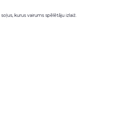
soļus, kurus vairums spēlētāju izlaiž.