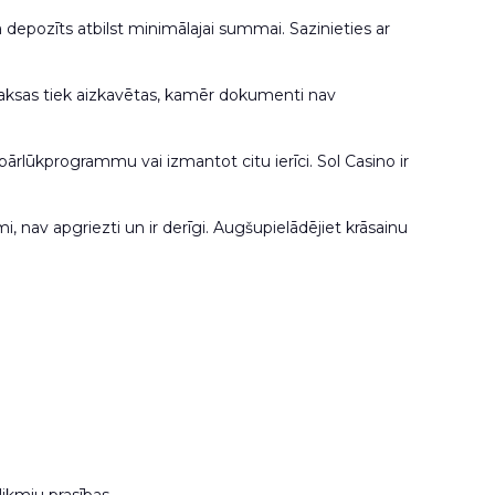
a depozīts atbilst minimālajai summai. Sazinieties ar
izmaksas tiek aizkavētas, kamēr dokumenti nav
ārlūkprogrammu vai izmantot citu ierīci. Sol Casino ir
mi, nav apgriezti un ir derīgi. Augšupielādējiet krāsainu