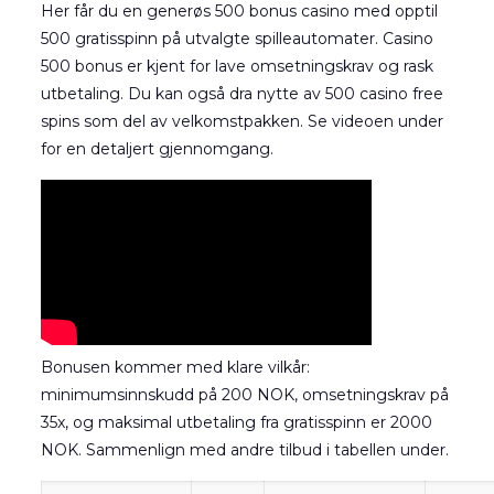
Her får du en generøs 500 bonus casino med opptil
500 gratisspinn på utvalgte spilleautomater. Casino
500 bonus er kjent for lave omsetningskrav og rask
utbetaling. Du kan også dra nytte av 500 casino free
spins som del av velkomstpakken. Se videoen under
for en detaljert gjennomgang.
Bonusen kommer med klare vilkår:
minimumsinnskudd på 200 NOK, omsetningskrav på
35x, og maksimal utbetaling fra gratisspinn er 2000
NOK. Sammenlign med andre tilbud i tabellen under.