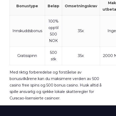
Mak
Bonustype
Beløp
Omsetningskrav
utbeta
100%
opptil
Innskuddsbonus
35x
Ing
500
NOK
500
Gratisspinn
35x
2000 
stk
Med riktig forberedelse og forståelse av
bonusvilkårene kan du maksimere verdien av 500
casino free spins og 500 bonus casino. Husk alltid å
spille ansvarlig og sjekke lokale skatteregler for
Curacao-lisensierte casinoer.