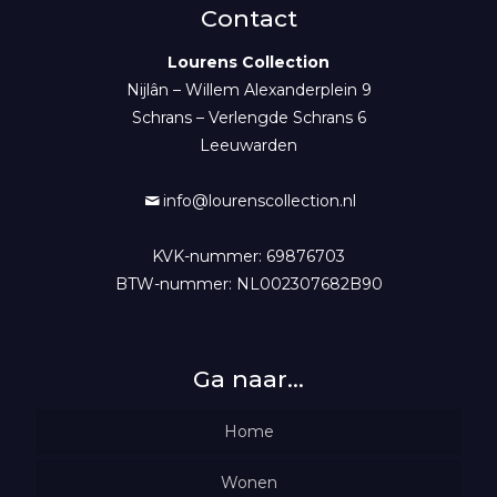
Contact
Lourens Collection
Nijlân – Willem Alexanderplein 9
Schrans – Verlengde Schrans 6
Leeuwarden
info@lourenscollection.nl
KVK-nummer: 69876703
BTW-nummer: NL002307682B90
Ga naar…
Home
Wonen