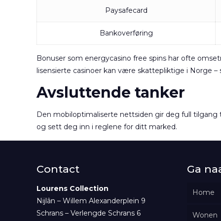
Paysafecard
Bankoverføring
Bonuser som energycasino free spins har ofte omsetni
lisensierte casinoer kan være skattepliktige i Norge – s
Avsluttende tanker
Den mobiloptimaliserte nettsiden gir deg full tilgang ti
og sett deg inn i reglene for ditt marked.
Contact
Ga na
Lourens Collection
Home
Nijlân – Willem Alexanderplein 9
Schrans – Verlengde Schrans 6
Wonen