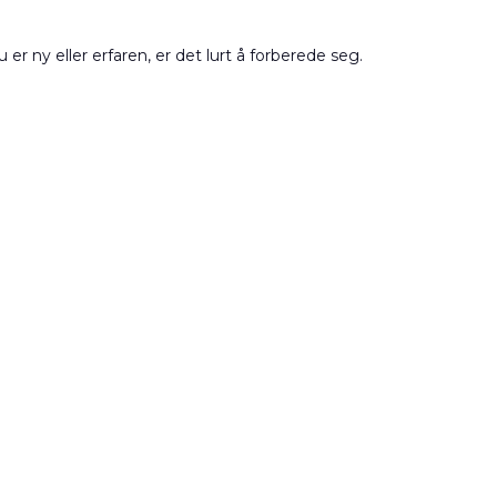
 er ny eller erfaren, er det lurt å forberede seg.