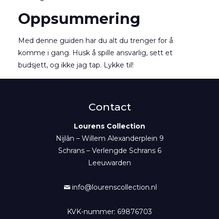
Oppsummering
Med denne guiden har du alt du trenger for å
komme i gang. Husk å spille ansvarlig, sett et
budsjett, og ikke jag tap. Lykke til!
Contact
Lourens Collection
Nijlân – Willem Alexanderplein 9
Schrans – Verlengde Schrans 6
Leeuwarden
info@lourenscollection.nl
KVK-nummer: 69876703