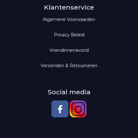
Cadeaubon
Scentchips
Jeans
Klantenservice
Algemene Voorwaarden
Geurdiffusers
Jassen
Broeken
Geurolie voor diffuser
Leggings
Privacy Beleid
Scentlamp
Vriendinnenavond
Scentoil
Verzenden & Retourneren
Social media