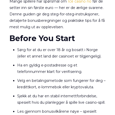
Mange spillere har spørsmål om
Ice casino no
før de
setter inn sin første euro — her er de ærlige svarene.
Denne guiden gir deg steg-for-steg-instruksjoner,
detaljerte bonusberegninger og praktiske tips for å få
mest mulig ut av opplevelsen.
Before You Start
Sørg for at du er over 18 år og bosatt i Norge
(eller et annet land der casinoet er tilgjengelig).
Ha en gyldig e-postadresse og et
telefonnummer klart for verifisering.
Velg en betalingsmetode som fungerer for deg –
kredittkort, e-lommebok eller kryptovaluta.
Sjekk at du har en stabil internettforbindelse,
spesielt hvis du planlegger å spille live casino-spill.
Les gjennom bonusvilkårene nøye – spesielt