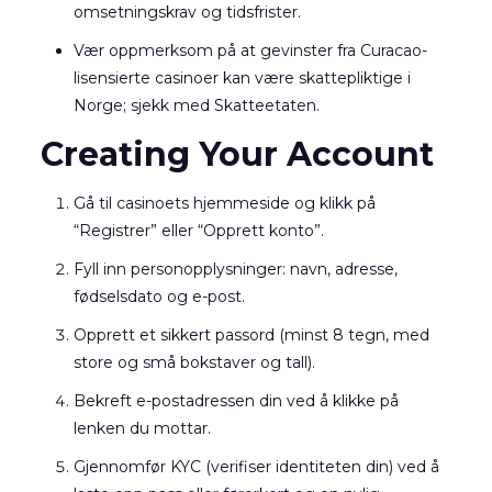
omsetningskrav og tidsfrister.
Vær oppmerksom på at gevinster fra Curacao-
lisensierte casinoer kan være skattepliktige i
Norge; sjekk med Skatteetaten.
Creating Your Account
Gå til casinoets hjemmeside og klikk på
“Registrer” eller “Opprett konto”.
Fyll inn personopplysninger: navn, adresse,
fødselsdato og e-post.
Opprett et sikkert passord (minst 8 tegn, med
store og små bokstaver og tall).
Bekreft e-postadressen din ved å klikke på
lenken du mottar.
Gjennomfør KYC (verifiser identiteten din) ved å