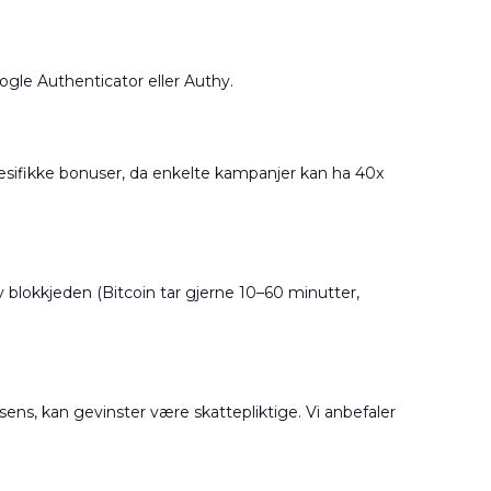
oogle Authenticator eller Authy.
pesifikke bonuser, da enkelte kampanjer kan ha 40x
v blokkjeden (Bitcoin tar gjerne 10–60 minutter,
isens, kan gevinster være skattepliktige. Vi anbefaler