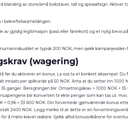
landing av store/små bokstaver, tall og spesialtegn. Aktiver tof
n i bekreftelsesmeldingen.
e av gyldig legitimasjon (pass eller førerkort) og et nylig bevis p
nimumsinnskuddet er typisk 200 NOK, men sjekk kampanjesiden fo
gskrav (wagering)
stå før du aktiverer en bonus. La oss ta et konkret eksempel: 
t innsats per spillrunde på 50 NOK. Anta at du setter inn 1000
35 ganger. Beregningen blir: Omsetningskrav = 1000 NOK × 35 
bonuspengene blir konvertert til ekte penger som kan tas ut. Hvis
K × 0,96 = 33 600 NOK. Din forventede gjenværende bonus ett
alt 2400 NOK. Legg merke til at dette er en forventningsverdi; fa
for å møte kravet raskere. Sjekk alltid bonusvilkårene for eventuelle