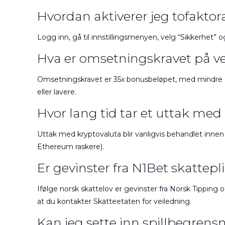
Hvordan aktiverer jeg tofaktor
Logg inn, gå til innstillingsmenyen, velg “Sikkerhet” 
Hva er omsetningskravet på 
Omsetningskravet er 35x bonusbeløpet, med mindre ann
eller lavere.
Hvor lang tid tar et uttak med
Uttak med kryptovaluta blir vanligvis behandlet innen
Ethereum raskere).
Er gevinster fra N1Bet skattepl
Ifølge norsk skattelov er gevinster fra Norsk Tipping o
at du kontakter Skatteetaten for veiledning.
Kan jeg sette inn spillbegrens