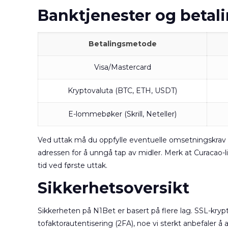
Banktjenester og betal
Betalingsmetode
Visa/Mastercard
Kryptovaluta (BTC, ETH, USDT)
E-lommebøker (Skrill, Neteller)
Ved uttak må du oppfylle eventuelle omsetningskrav 
adressen for å unngå tap av midler. Merk at Curacao
tid ved første uttak.
Sikkerhetsoversikt
Sikkerheten på N1Bet er basert på flere lag. SSL-kryp
tofaktorautentisering (2FA), noe vi sterkt anbefaler 