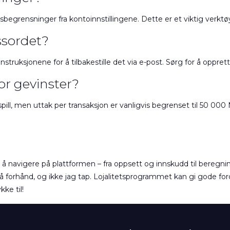
egrensninger fra kontoinnstillingene. Dette er et viktig verktøy f
ssordet?
struksjonene for å tilbakestille det via e-post. Sørg for å opprett
r gevinster?
ill, men uttak per transaksjon er vanligvis begrenset til 50 000 
å navigere på plattformen – fra oppsett og innskudd til beregn
 på forhånd, og ikke jag tap. Lojalitetsprogrammet kan gi gode ford
ke til!