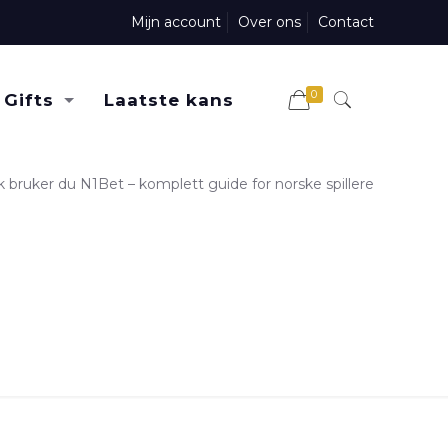
Mijn account
Over ons
Contact
0
Gifts
Laatste kans
ik bruker du N1Bet – komplett guide for norske spillere