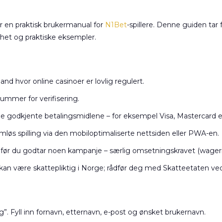
r en praktisk brukermanual for
N1Bet
-spillere. Denne guiden tar f
het og praktiske eksempler.
and hvor online casinoer er lovlig regulert.
ummer for verifisering.
v de godkjente betalingsmidlene – for eksempel Visa, Mastercard
ømløs spilling via den mobiloptimaliserte nettsiden eller PWA-en.
ne før du godtar noen kampanje – særlig omsetningskravet (wageri
o kan være skattepliktig i Norge; rådfør deg med Skatteetaten ved
eg”. Fyll inn fornavn, etternavn, e-post og ønsket brukernavn.