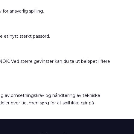
or ansvarlig spilling.
e et nytt sterkt passord.
NOK. Ved større gevinster kan du ta ut beløpet i flere
ing av omsetningskrav og håndtering av tekniske
eler over tid, men sørg for at spill ikke går på