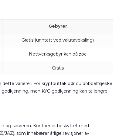
Gebyrer
Gratis (unntatt ved valutaveksling)
Nettverksgebyr kan påløpe
Gratis
dette varierer. For kryptouttak bør du dobbeltsjekke
ter godkjenning, men KYC-godkjenning kan ta lengre
 din og serveren. Kontoer er beskyttet med
65/JAZ), som innebærer årlige revisjoner av