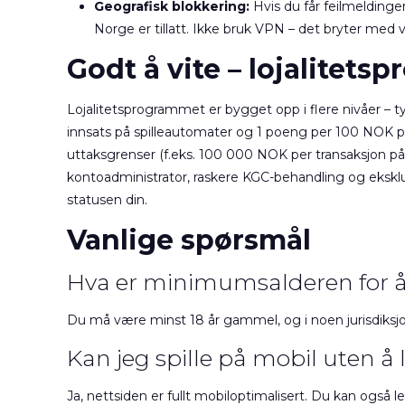
Geografisk blokkering:
Hvis du får feilmeldingen
Norge er tillatt. Ikke bruk VPN – det bryter med v
Godt å vite – lojalitet
Lojalitetsprogrammet er bygget opp i flere nivåer – t
innsats på spilleautomater og 1 poeng per 100 NOK på b
uttaksgrenser (f.eks. 100 000 NOK per transaksjon på
kontoadministrator, raskere KGC-behandling og eksklusi
statusen din.
Vanlige spørsmål
Hva er minimumsalderen for å 
Du må være minst 18 år gammel, og i noen jurisdiksj
Kan jeg spille på mobil uten å
Ja, nettsiden er fullt mobiloptimalisert. Du kan også