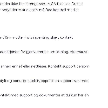
 er det ikke like strengt som MGA-lisenser. Du har
betyr dette at du selv må føre kontroll med at
nt 15 minutter; hvis ingenting skjer, kontakt
onusseksjonen for gjenværende omsetning. Alternativt
 annen enhet eller nettleser. Kontakt support dersom
pfylt og bonusen uteblir, opprett en support-sak med
a kontakt med support og dokumenter at du kun har én