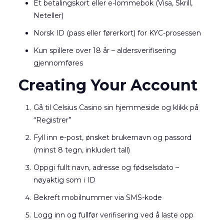
Et betalingskort eller e-lommebok (Visa, Skrill,
Neteller)
Norsk ID (pass eller førerkort) for KYC-prosessen
Kun spillere over 18 år – aldersverifisering
gjennomføres
Creating Your Account
Gå til Celsius Casino sin hjemmeside og klikk på
“Registrer”
Fyll inn e-post, ønsket brukernavn og passord
(minst 8 tegn, inkludert tall)
Oppgi fullt navn, adresse og fødselsdato –
nøyaktig som i ID
Bekreft mobilnummer via SMS-kode
Logg inn og fullfør verifisering ved å laste opp