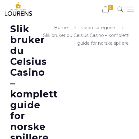
0
Slik
Home
Geen categorie
Slik bruker du Celsius Casino – komplett
bruker
guide for norske spillere
du
Celsius
Casino
–
komplett
guide
for
norske
spillere