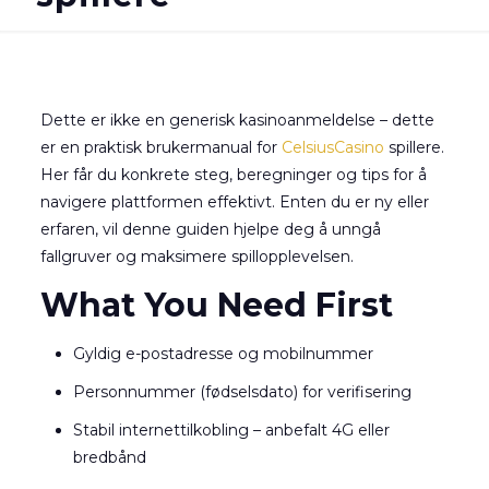
Dette er ikke en generisk kasinoanmeldelse – dette
er en praktisk brukermanual for
CelsiusCasino
spillere.
Her får du konkrete steg, beregninger og tips for å
navigere plattformen effektivt. Enten du er ny eller
erfaren, vil denne guiden hjelpe deg å unngå
fallgruver og maksimere spillopplevelsen.
What You Need First
Gyldig e-postadresse og mobilnummer
Personnummer (fødselsdato) for verifisering
Stabil internettilkobling – anbefalt 4G eller
bredbånd