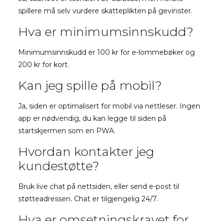
spillere må selv vurdere skatteplikten på gevinster.
Hva er minimumsinnskudd?
Minimumsinnskudd er 100 kr for e-lommebøker og
200 kr for kort.
Kan jeg spille på mobil?
Ja, siden er optimalisert for mobil via nettleser. Ingen
app er nødvendig, du kan legge til siden på
startskjermen som en PWA.
Hvordan kontakter jeg
kundestøtte?
Bruk live chat på nettsiden, eller send e-post til
støtteadressen. Chat er tilgjengelig 24/7.
Hva er omsetningskravet for