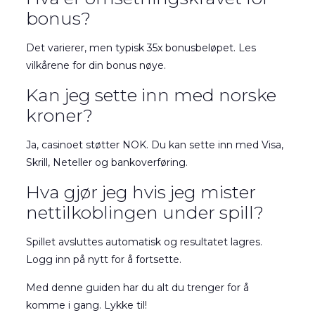
bonus?
Det varierer, men typisk 35x bonusbeløpet. Les
vilkårene for din bonus nøye.
Kan jeg sette inn med norske
kroner?
Ja, casinoet støtter NOK. Du kan sette inn med Visa,
Skrill, Neteller og bankoverføring.
Hva gjør jeg hvis jeg mister
nettilkoblingen under spill?
Spillet avsluttes automatisk og resultatet lagres.
Logg inn på nytt for å fortsette.
Med denne guiden har du alt du trenger for å
komme i gang. Lykke til!