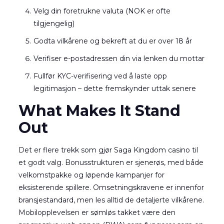
Velg din foretrukne valuta (NOK er ofte
tilgjengelig)
Godta vilkårene og bekreft at du er over 18 år
Verifiser e-postadressen din via lenken du mottar
Fullfør KYC-verifisering ved å laste opp
legitimasjon – dette fremskynder uttak senere
What Makes It Stand
Out
Det er flere trekk som gjør Saga Kingdom casino til
et godt valg. Bonusstrukturen er sjenerøs, med både
velkomstpakke og løpende kampanjer for
eksisterende spillere. Omsetningskravene er innenfor
bransjestandard, men les alltid de detaljerte vilkårene.
Mobilopplevelsen er sømløs takket være den