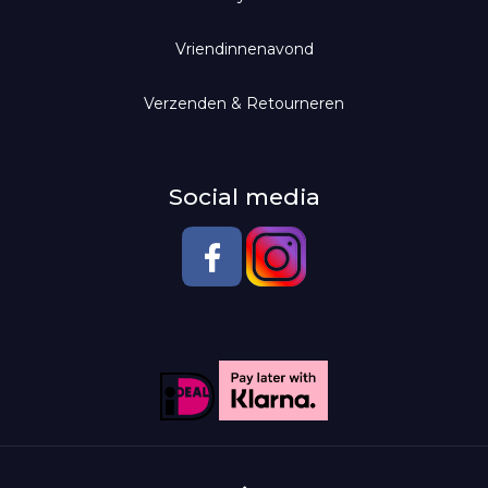
Scentlamp
Vriendinnenavond
Scentoil
Verzenden & Retourneren
Social media