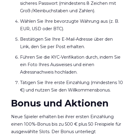
sicheres Passwort (mindestens 8 Zeichen mit
Groß-/Kleinbuchstaben und Zahlen).
Wählen Sie Ihre bevorzugte Währung aus (z. B.
EUR, USD oder BTC).
Bestätigen Sie Ihre E-Mail-Adresse über den
Link, den Sie per Post erhalten.
Führen Sie die KYC-Verifikation durch, indem Sie
ein Foto Ihres Ausweises und einen
Adressnachweis hochladen.
Tätigen Sie Ihre erste Einzahlung (mindestens 10
€) und nutzen Sie den Willkommensbonus.
Bonus und Aktionen
Neue Spieler erhalten bei ihrer ersten Einzahlung
einen 100%-Bonus bis zu 500 € plus 50 Freispiele für
ausgewählte Slots. Der Bonus unterliegt