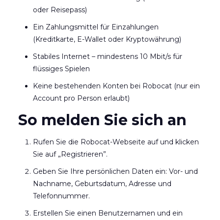
oder Reisepass)
Ein Zahlungsmittel für Einzahlungen
(Kreditkarte, E-Wallet oder Kryptowährung)
Stabiles Internet – mindestens 10 Mbit/s für
flüssiges Spielen
Keine bestehenden Konten bei Robocat (nur ein
Account pro Person erlaubt)
So melden Sie sich an
Rufen Sie die Robocat-Webseite auf und klicken
Sie auf „Registrieren”.
Geben Sie Ihre persönlichen Daten ein: Vor- und
Nachname, Geburtsdatum, Adresse und
Telefonnummer.
Erstellen Sie einen Benutzernamen und ein