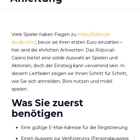
Viele Spieler haben Fragen zu
https://robocat-
de.de.com/
, bevor sie ihren ersten Euro einzahlen –
hier sind die ehrlichen Antworten. Das Robocat-
Casino bietet eine solide Auswahl an Spielen und
Aktionen, doch der Einstieg kann verwirrend sein. In
diesem Leitfaden zeigen wir Ihnen Schritt für Schritt,
wie Sie sich anmelden, Boni nutzen und mobil
spielen.
Was Sie zuerst
benötigen
Eine gültige E-Mail-Adresse für die Registrierung
Einen Ausweis zur Verifizierung (Personalausweis