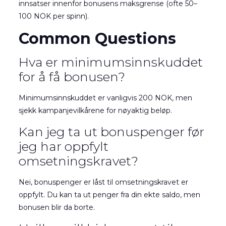
innsatser innenfor bonusens maksgrense (ofte 50–
100 NOK per spinn).
Common Questions
Hva er minimumsinnskuddet
for å få bonusen?
Minimumsinnskuddet er vanligvis 200 NOK, men
sjekk kampanjevilkårene for nøyaktig beløp.
Kan jeg ta ut bonuspenger før
jeg har oppfylt
omsetningskravet?
Nei, bonuspenger er låst til omsetningskravet er
oppfylt. Du kan ta ut penger fra din ekte saldo, men
bonusen blir da borte.