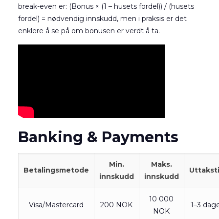
break-even er: (Bonus × (1 – husets fordel)) / (husets
fordel) = nødvendig innskudd, men i praksis er det
enklere å se på om bonusen er verdt å ta.
Banking & Payments
Min.
Maks.
Betalingsmetode
Uttakst
innskudd
innskudd
10 000
Visa/Mastercard
200 NOK
1–3 dag
NOK