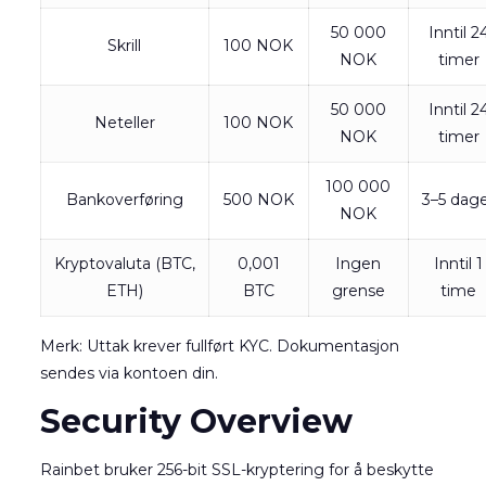
50 000
Inntil 2
Skrill
100 NOK
NOK
timer
50 000
Inntil 2
Neteller
100 NOK
NOK
timer
100 000
Bankoverføring
500 NOK
3–5 dag
NOK
Kryptovaluta (BTC,
0,001
Ingen
Inntil 1
ETH)
BTC
grense
time
Merk: Uttak krever fullført KYC. Dokumentasjon
sendes via kontoen din.
Security Overview
Rainbet bruker 256-bit SSL-kryptering for å beskytte