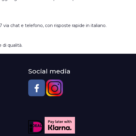
ia chat e telefono, con risposte rapide in italiano.
 di qualità.
Social media