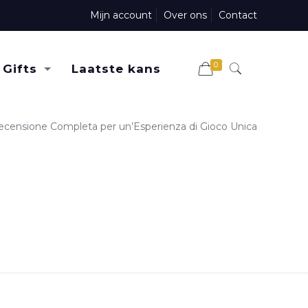
Mijn account
Over ons
Contact
0
Gifts
Laatste kans
ecensione Completa per un’Esperienza di Gioco Unica