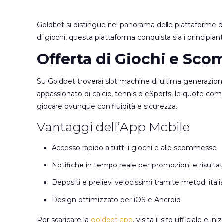
Goldbet si distingue nel panorama delle piattaforme di 
di giochi, questa piattaforma conquista sia i principian
Offerta di Giochi e Sc
Su Goldbet troverai slot machine di ultima generazione
appassionato di calcio, tennis o eSports, le quote co
giocare ovunque con fluidità e sicurezza.
Vantaggi dell’App Mobile
Accesso rapido a tutti i giochi e alle scommesse
Notifiche in tempo reale per promozioni e risultat
Depositi e prelievi velocissimi tramite metodi itali
Design ottimizzato per iOS e Android
Per scaricare la
goldbet app
, visita il sito ufficiale 