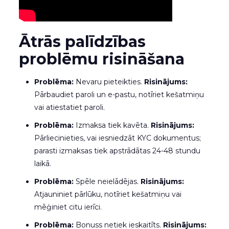
Ātrās palīdzības
problēmu risināšana
Problēma:
Nevaru pieteikties.
Risinājums:
Pārbaudiet paroli un e-pastu, notīriet kešatmiņu
vai atiestatiet paroli.
Problēma:
Izmaksa tiek kavēta.
Risinājums:
Pārliecinieties, vai iesniedzāt KYC dokumentus;
parasti izmaksas tiek apstrādātas 24-48 stundu
laikā.
Problēma:
Spēle neielādējas.
Risinājums:
Atjauniniet pārlūku, notīriet kešatmiņu vai
mēģiniet citu ierīci.
Problēma:
Bonuss netiek ieskaitīts.
Risinājums: