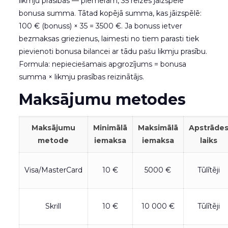
likmju prasības — piemēram, 35 reizes jāizspēlē
bonusa summa. Tātad kopējā summa, kas jāizspēlē:
100 € (bonuss) × 35 = 3500 €. Ja bonuss ietver
bezmaksas griezienus, laimesti no tiem parasti tiek
pievienoti bonusa bilancei ar tādu pašu likmju prasību.
Formula: nepieciešamais apgrozījums = bonusa
summa × likmju prasības reizinātājs.
Maksājumu metodes
Maksājumu
Minimālā
Maksimālā
Apstrāde
metode
iemaksa
iemaksa
laiks
Visa/MasterCard
10 €
5000 €
Tūlītēji
Skrill
10 €
10 000 €
Tūlītēji