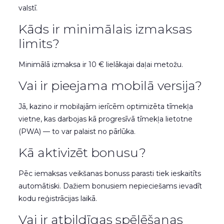
valstī.
Kāds ir minimālais izmaksas
limits?
Minimālā izmaksa ir 10 € lielākajai daļai metožu.
Vai ir pieejama mobilā versija?
Jā, kazino ir mobilajām ierīcēm optimizēta tīmekļa
vietne, kas darbojas kā progresīvā tīmekļa lietotne
(PWA) — to var palaist no pārlūka.
Kā aktivizēt bonusu?
Pēc iemaksas veikšanas bonuss parasti tiek ieskaitīts
automātiski. Dažiem bonusiem nepieciešams ievadīt
kodu reģistrācijas laikā.
Vai ir atbildīgas spēlēšanas