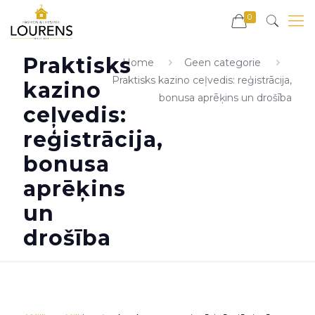
0
Praktisks
Home
Geen categorie
Praktisks kazino ceļvedis: reģistrācija,
kazino
bonusa aprēķins un drošība
ceļvedis:
reģistrācija,
bonusa
aprēķins
un
drošība