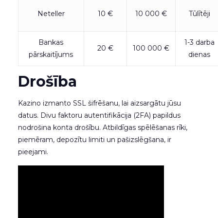
Neteller
10 €
10 000 €
Tūlītēji
Bankas
1-3 darba
20 €
100 000 €
pārskaitījums
dienas
Drošība
Kazino izmanto SSL šifrēšanu, lai aizsargātu jūsu
datus. Divu faktoru autentifikācija (2FA) papildus
nodrošina konta drošību. Atbildīgas spēlēšanas rīki,
piemēram, depozītu limiti un pašizslēgšana, ir
pieejami.