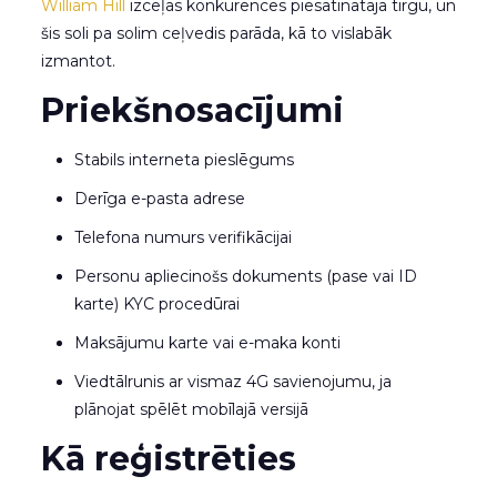
William Hill
izceļas konkurences piesātinātajā tirgū, un
šis soli pa solim ceļvedis parāda, kā to vislabāk
izmantot.
Priekšnosacījumi
Stabils interneta pieslēgums
Derīga e-pasta adrese
Telefona numurs verifikācijai
Personu apliecinošs dokuments (pase vai ID
karte) KYC procedūrai
Maksājumu karte vai e-maka konti
Viedtālrunis ar vismaz 4G savienojumu, ja
plānojat spēlēt mobīlajā versijā
Kā reģistrēties