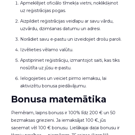
Apmeklējiet oficiālo tīmekļa vietni, noklikšķinot
uz reģistrācijas pogas.
Aizpildiet reģistrācijas veidlapu ar savu vārdu,
uzvārdu, dzimšanas datumu un adresi.
Norādiet savu e-pastu un izveidojiet drošu paroli.
Izvēlieties vēlamo valūtu.
Apstipriniet reģistrāciju, izmantojot saiti, kas tiks
nosūtīta uz jūsu e-pastu.
Ielogojieties un veiciet pirmo iemaksu, lai
aktivizētu bonusa piedāvājumu.
Bonusa matemātika
Piemēram, laipns bonuss ir 100% līdz 200 € un 50
bezmaksas griezieni. Ja iemaksājat 100 €, jūs
saņemat vēl 100 € bonusu. Lielākajai daļai bonusu ir