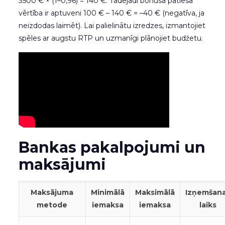
3500 € × (1–0,96) = 140 €. Tādējādi bonusa patiesā
vērtība ir aptuveni 100 € – 140 € = –40 € (negatīva, ja
neizdodas laimēt). Lai palielinātu izredzes, izmantojiet
spēles ar augstu RTP un uzmanīgi plānojiet budžetu.
Bankas pakalpojumi un
maksājumi
Maksājuma
Minimālā
Maksimālā
Izņemšan
metode
iemaksa
iemaksa
laiks