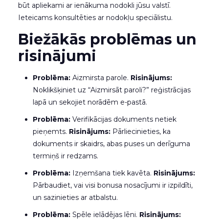
būt apliekami ar ienākuma nodokli jūsu valstī.
Ieteicams konsultēties ar nodokļu speciālistu.
Biežākās problēmas un
risinājumi
Problēma:
Aizmirsta parole.
Risinājums:
Noklikšķiniet uz “Aizmirsāt paroli?” reģistrācijas
lapā un sekojiet norādēm e-pastā.
Problēma:
Verifikācijas dokuments netiek
pieņemts.
Risinājums:
Pārliecinieties, ka
dokuments ir skaidrs, abas puses un derīguma
termiņš ir redzams.
Problēma:
Izņemšana tiek kavēta.
Risinājums:
Pārbaudiet, vai visi bonusa nosacījumi ir izpildīti,
un sazinieties ar atbalstu.
Problēma:
Spēle ielādējas lēni.
Risinājums: