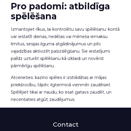
Pro padomi: atbildīga
spēlēšana
Izmantojiet rīkus, lai kontrolētu savu spēlēšanu: kontā
var iestatīt dienas, nedēļas vai mēneša iemaksu
limitus, sesijas ilguma atgādinājumus un pēc
vajadzības aktivizēt pašizslēgšanu. Šie iestatījumi
palīdz uzturēt spēlēšanu kā izklaidi un novērst
pārmērīgu spēlēšanu.
Atcerieties: kazino spēles ir izstrādātas ar mājas
priekšrocību, tāpēc ilgtermiņā vienmēr zaudēsiet.
Spēlējiet tikai ar naudu, ko esat gatavs zaudēt, un
necenšaties atgūt zaudējumus.
Contact