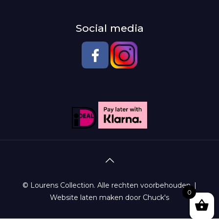
Social media
© Lourens Collection. Alle rechten voorbehouden. |
0
Website laten maken
door Chuck's