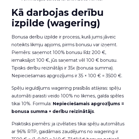
Kā darbojas derību
izpilde (wagering)
Bonusa derību izpilde ir process, kurā jums jāveic
noteikts likmju apjoms, pirms bonusu var izņemt.
Piemērs: saņemot 100% bonusu līdz 200 €,
iemaksājot 100 €, jūs saņemat vēl 100 € bonusu.
Tipisks derību reizinātājs ir 35x (bonusa summa).
Nepieciešamais apgrozījums ir 35 × 100 € = 3500 €.
Spēļu ieguldījums wagering prasībās atšķiras: spēļu
automāti parasti veido 100% no likmes, galda spēles
tikai 10%. Formula:
Nepieciešamais apgrozījums =
bonusa summa × derību reizinātājs
.
Praktisks piemērs: ja izvēlaties tikai spēļu automātus
ar 96% RTP, gaidāmais zaudējums no wagering ir