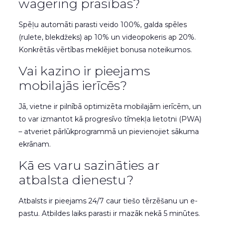
wagering prasības?
Spēļu automāti parasti veido 100%, galda spēles
(rulete, blekdžeks) ap 10% un videopokeris ap 20%.
Konkrētās vērtības meklējiet bonusa noteikumos.
Vai kazino ir pieejams
mobilajās ierīcēs?
Jā, vietne ir pilnībā optimizēta mobilajām ierīcēm, un
to var izmantot kā progresīvo tīmekļa lietotni (PWA)
– atveriet pārlūkprogrammā un pievienojiet sākuma
ekrānam.
Kā es varu sazināties ar
atbalsta dienestu?
Atbalsts ir pieejams 24/7 caur tiešo tērzēšanu un e-
pastu. Atbildes laiks parasti ir mazāk nekā 5 minūtes.