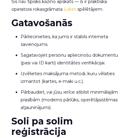
Šis nav tipisks kazino apskats — šī ir praktiska
operatora rokasgrāmata
Lvbet
spēlētājiem.
Gatavošanās
Pārliecinieties, ka jums ir stabils interneta
savienojums.
Sagatavojiet personu apliecinošu dokumentu
(pasi vai ID karti) identitātes verifikācijai.
Izvēlieties maksājuma metodi, kuru vēlaties
izmantot (kartes, e-maki u.c.).
Pārbaudiet, vai jūsu ierīce atbilst minimālajām
prasībām (moderns pārlūks, operētājsistēmas
atjauninājumi).
Soli pa solim
reģistrācija