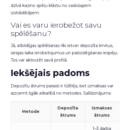
dzīvā kazino spēļu klāstu no vadošajiem
izstrādātājiem.
Vai es varu ierobežot savu
spēlēšanu?
Jā, atbildīgas spēlēšanas rīki ietver depozīta limitus,
sesijas laika ierobežojumus un pašizslēgšanas iespēju.
Tos var aktivizēt savā profilā.
Iekšējais padoms
Depozītu ātrums parasti ir tūlītējs, bet izmaksas var
aizņemt ilgāk atkarībā no metodes. Salīdzinājums:
Depozīta
Izmaksas
Metode
ātrums
ātrums
1–3 darba