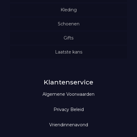
Woondecoratie
Kleding
Schoenen
Verlichting
Truien
Wasparfum
Gifts
Shirts
Vesten
Geurolie met tekst
Kaarsen & geuren
Laatste kans
Jurken
Tops
100% Leuk
Rokken
Kaarsen
Cadeaubon
Scentchips
Jeans
Klantenservice
Algemene Voorwaarden
Geurdiffusers
Jassen
Broeken
Geurolie voor diffuser
Leggings
Privacy Beleid
Scentlamp
Vriendinnenavond
Scentoil