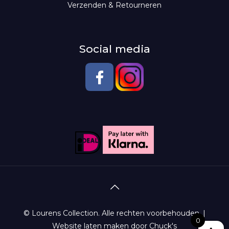
Verzenden & Retourneren
Social media
© Lourens Collection. Alle rechten voorbehouden. |
0
Website laten maken
door Chuck's