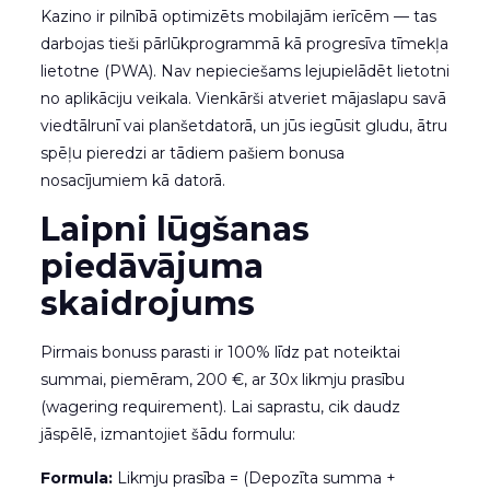
Kazino ir pilnībā optimizēts mobilajām ierīcēm — tas
darbojas tieši pārlūkprogrammā kā progresīva tīmekļa
lietotne (PWA). Nav nepieciešams lejupielādēt lietotni
no aplikāciju veikala. Vienkārši atveriet mājaslapu savā
viedtālrunī vai planšetdatorā, un jūs iegūsit gludu, ātru
spēļu pieredzi ar tādiem pašiem bonusa
nosacījumiem kā datorā.
Laipni lūgšanas
piedāvājuma
skaidrojums
Pirmais bonuss parasti ir 100% līdz pat noteiktai
summai, piemēram, 200 €, ar 30x likmju prasību
(wagering requirement). Lai saprastu, cik daudz
jāspēlē, izmantojiet šādu formulu:
Formula:
Likmju prasība = (Depozīta summa +