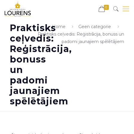
0
Praktisks
Home
Geen categorie
Praktisks ceļvedis: Reģistrācija, bonuss un
ceļvedis:
padomi jaunajiem spēlētājiem
Reģistrācija,
bonuss
un
padomi
jaunajiem
spēlētājiem