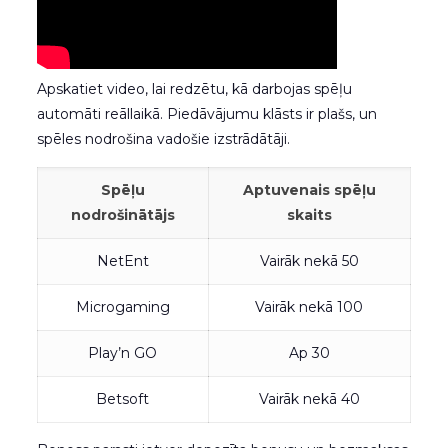
Apskatiet video, lai redzētu, kā darbojas spēļu
automāti reāllaikā. Piedāvājumu klāsts ir plašs, un
spēles nodrošina vadošie izstrādātāji.
Spēļu
Aptuvenais spēļu
nodrošinātājs
skaits
NetEnt
Vairāk nekā 50
Microgaming
Vairāk nekā 100
Play’n GO
Ap 30
Betsoft
Vairāk nekā 40