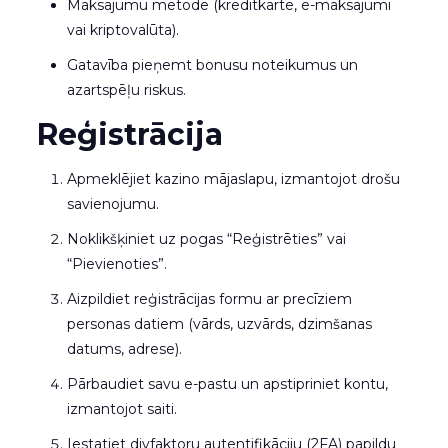
Maksājumu metode (kredītkarte, e-maksājumi
vai kriptovalūta).
Gatavība pieņemt bonusu noteikumus un
azartspēļu riskus.
Reģistrācija
Apmeklējiet kazino mājaslapu, izmantojot drošu
savienojumu.
Noklikšķiniet uz pogas “Reģistrēties” vai
“Pievienoties”.
Aizpildiet reģistrācijas formu ar precīziem
personas datiem (vārds, uzvārds, dzimšanas
datums, adrese).
Pārbaudiet savu e-pastu un apstipriniet kontu,
izmantojot saiti.
Iestatiet divfaktoru autentifikāciju (2FA) papildu