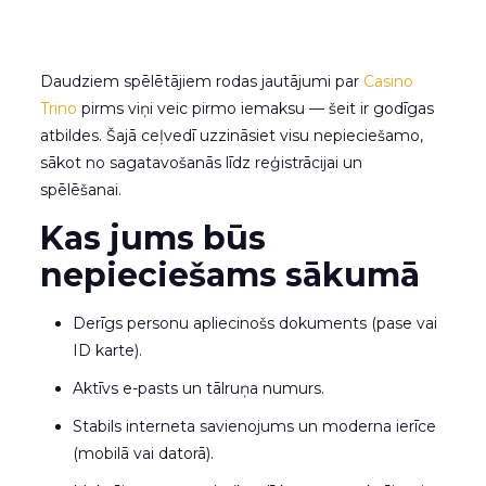
Daudziem spēlētājiem rodas jautājumi par
Casino
Trino
pirms viņi veic pirmo iemaksu — šeit ir godīgas
atbildes. Šajā ceļvedī uzzināsiet visu nepieciešamo,
sākot no sagatavošanās līdz reģistrācijai un
spēlēšanai.
Kas jums būs
nepieciešams sākumā
Derīgs personu apliecinošs dokuments (pase vai
ID karte).
Aktīvs e-pasts un tālruņa numurs.
Stabils interneta savienojums un moderna ierīce
(mobilā vai datorā).