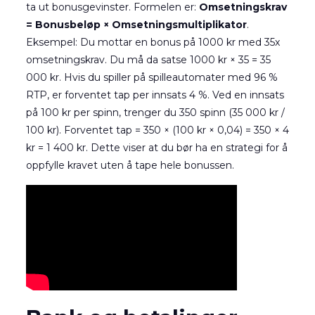
ta ut bonusgevinster. Formelen er:
Omsetningskrav
= Bonusbeløp × Omsetningsmultiplikator
.
Eksempel: Du mottar en bonus på 1000 kr med 35x
omsetningskrav. Du må da satse 1000 kr × 35 = 35
000 kr. Hvis du spiller på spilleautomater med 96 %
RTP, er forventet tap per innsats 4 %. Ved en innsats
på 100 kr per spinn, trenger du 350 spinn (35 000 kr /
100 kr). Forventet tap = 350 × (100 kr × 0,04) = 350 × 4
kr = 1 400 kr. Dette viser at du bør ha en strategi for å
oppfylle kravet uten å tape hele bonussen.