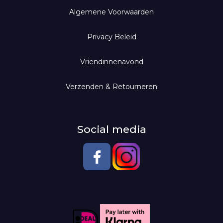
Algemene Voorwaarden
Geurdiffusers
Jassen
Broeken
Geurolie voor diffuser
Leggings
Privacy Beleid
Scentlamp
Vriendinnenavond
Scentoil
Verzenden & Retourneren
Social media