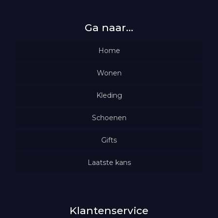
Ga naar…
Home
Wonen
Woondecoratie
Kleding
Schoenen
Verlichting
Truien
Wasparfum
Gifts
Shirts
Vesten
Geurolie met tekst
Kaarsen & geuren
Laatste kans
Jurken
Tops
100% Leuk
Rokken
Kaarsen
Cadeaubon
Scentchips
Jeans
Klantenservice