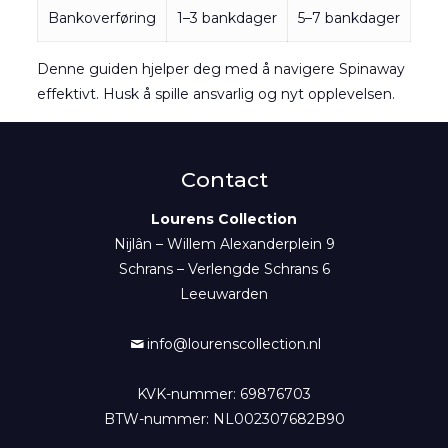
Bankoverføring
1–3 bankdager
5–7 bankdager
Denne guiden hjelper deg med å navigere Spinaway
effektivt. Husk å spille ansvarlig og nyt opplevelsen.
Contact
Lourens Collection
Nijlân – Willem Alexanderplein 9
Schrans – Verlengde Schrans 6
Leeuwarden
info@lourenscollection.nl
KVK-nummer: 69876703
BTW-nummer: NL002307682B90