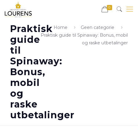
0
Praktisk
Home
Geen categorie
Praktisk guide til Spinaway: Bonus, mobil
guide
og raske utbetalinger
til
Spinaway:
Bonus,
mobil
og
raske
utbetalinger