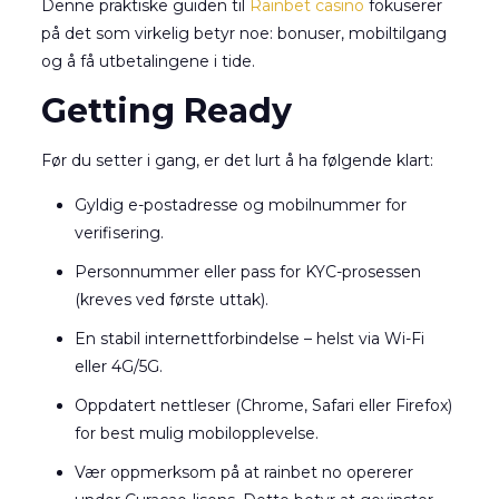
Denne praktiske guiden til
Rainbet casino
fokuserer
på det som virkelig betyr noe: bonuser, mobiltilgang
og å få utbetalingene i tide.
Getting Ready
Før du setter i gang, er det lurt å ha følgende klart:
Gyldig e-postadresse og mobilnummer for
verifisering.
Personnummer eller pass for KYC-prosessen
(kreves ved første uttak).
En stabil internettforbindelse – helst via Wi-Fi
eller 4G/5G.
Oppdatert nettleser (Chrome, Safari eller Firefox)
for best mulig mobilopplevelse.
Vær oppmerksom på at rainbet no opererer