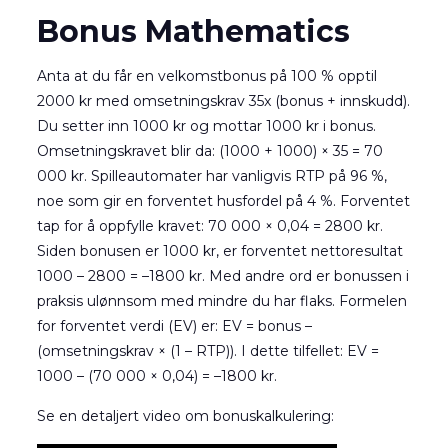
Bonus Mathematics
Anta at du får en velkomstbonus på 100 % opptil
2000 kr med omsetningskrav 35x (bonus + innskudd).
Du setter inn 1000 kr og mottar 1000 kr i bonus.
Omsetningskravet blir da: (1000 + 1000) × 35 = 70
000 kr. Spilleautomater har vanligvis RTP på 96 %,
noe som gir en forventet husfordel på 4 %. Forventet
tap for å oppfylle kravet: 70 000 × 0,04 = 2800 kr.
Siden bonusen er 1000 kr, er forventet nettoresultat
1000 – 2800 = –1800 kr. Med andre ord er bonussen i
praksis ulønnsom med mindre du har flaks. Formelen
for forventet verdi (EV) er: EV = bonus –
(omsetningskrav × (1 – RTP)). I dette tilfellet: EV =
1000 – (70 000 × 0,04) = –1800 kr.
Se en detaljert video om bonuskalkulering: