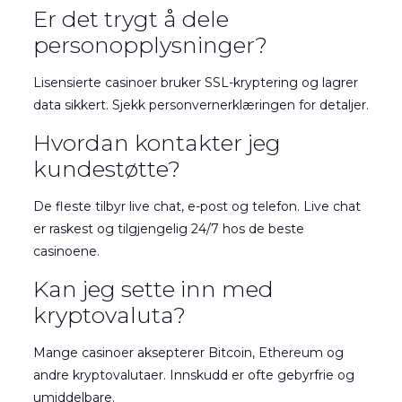
Er det trygt å dele
personopplysninger?
Lisensierte casinoer bruker SSL-kryptering og lagrer
data sikkert. Sjekk personvernerklæringen for detaljer.
Hvordan kontakter jeg
kundestøtte?
De fleste tilbyr live chat, e-post og telefon. Live chat
er raskest og tilgjengelig 24/7 hos de beste
casinoene.
Kan jeg sette inn med
kryptovaluta?
Mange casinoer aksepterer Bitcoin, Ethereum og
andre kryptovalutaer. Innskudd er ofte gebyrfrie og
umiddelbare.