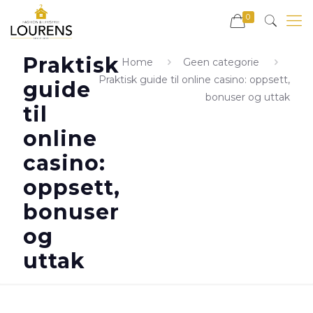
0
Praktisk
Home
Geen categorie
Praktisk guide til online casino: oppsett,
guide
bonuser og uttak
til
online
casino:
oppsett,
bonuser
og
uttak