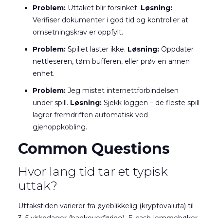
Problem:
Uttaket blir forsinket.
Løsning:
Verifiser dokumenter i god tid og kontroller at
omsetningskrav er oppfylt.
Problem:
Spillet laster ikke.
Løsning:
Oppdater
nettleseren, tøm bufferen, eller prøv en annen
enhet.
Problem:
Jeg mistet internettforbindelsen
under spill.
Løsning:
Sjekk loggen – de fleste spill
lagrer fremdriften automatisk ved
gjenoppkobling.
Common Questions
Hvor lang tid tar et typisk
uttak?
Uttakstiden varierer fra øyeblikkelig (kryptovaluta) til