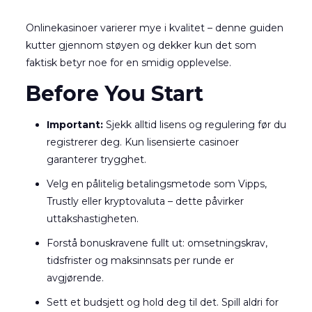
Onlinekasinoer varierer mye i kvalitet – denne guiden
kutter gjennom støyen og dekker kun det som
faktisk betyr noe for en smidig opplevelse.
Before You Start
Important:
Sjekk alltid lisens og regulering før du
registrerer deg. Kun lisensierte casinoer
garanterer trygghet.
Velg en pålitelig betalingsmetode som Vipps,
Trustly eller kryptovaluta – dette påvirker
uttakshastigheten.
Forstå bonuskravene fullt ut: omsetningskrav,
tidsfrister og maksinnsats per runde er
avgjørende.
Sett et budsjett og hold deg til det. Spill aldri for