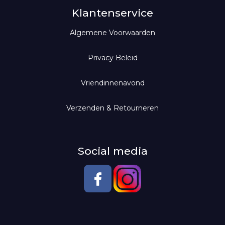
Cadeaubon
Scentchips
Jeans
Klantenservice
Algemene Voorwaarden
Geurdiffusers
Jassen
Broeken
Geurolie voor diffuser
Leggings
Privacy Beleid
Scentlamp
Vriendinnenavond
Scentoil
Verzenden & Retourneren
Social media