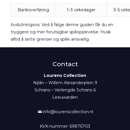
Bankoverføring
1–3 virkedager
3–5 virk
Avslutningsvis: Ved å følge denne guiden får du en
tryggere og mer forutsigbar spillopplevelse. Husk
alltid å sette grenser og spille ansvarlig.
Contact
Lourens Collection
Nijlân – Willem Alexanderplein 9
Schrans – Verlengde Schrans 6
Leeuwarden
info@lourenscollection.nl
KVK-nummer: 69876703