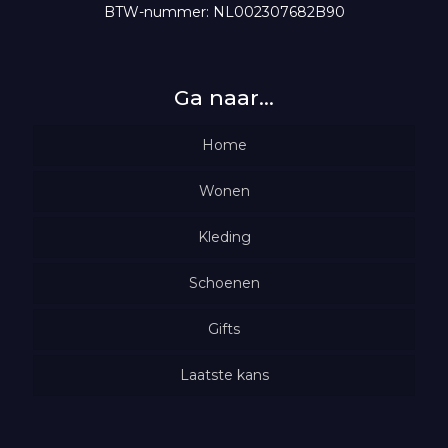
BTW-nummer: NL002307682B90
Ga naar…
Home
Wonen
Woondecoratie
Kleding
Schoenen
Verlichting
Truien
Wasparfum
Gifts
Shirts
Vesten
Geurolie met tekst
Kaarsen & geuren
Laatste kans
Jurken
Tops
100% Leuk
Rokken
Kaarsen