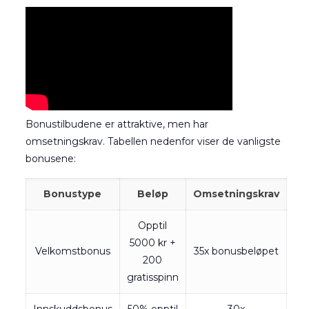
Bonustilbudene er attraktive, men har
omsetningskrav. Tabellen nedenfor viser de vanligste
bonusene:
Bonustype
Beløp
Omsetningskrav
Opptil
5000 kr +
Velkomstbonus
35x bonusbeløpet
200
gratisspinn