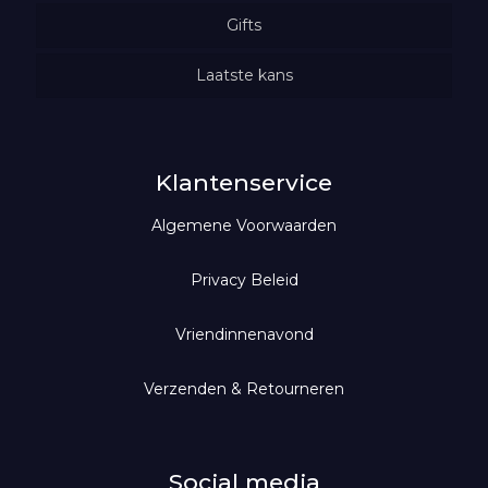
Wasparfum
Gifts
Shirts
Vesten
Geurolie met tekst
Kaarsen & geuren
Laatste kans
Jurken
Tops
100% Leuk
Rokken
Kaarsen
Cadeaubon
Scentchips
Jeans
Klantenservice
Algemene Voorwaarden
Geurdiffusers
Jassen
Broeken
Geurolie voor diffuser
Leggings
Privacy Beleid
Scentlamp
Vriendinnenavond
Scentoil
Verzenden & Retourneren
Social media