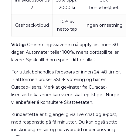
Innskuddsbonus
50% opptil
30x
2
2000 kr
bonusbeløpet
10% av
Cashback-tilbud
Ingen omsetning
netto tap
Viktig:
Omsetningskravene må oppfylles innen 30
dager. Automater teller 100%, mens bordspill teller
lavere. Sjekk alltid om spillet ditt er tillatt.
For uttak behandles forespørsler innen 24–48 timer.
Plattformen bruker SSL-kryptering og har en
Curacao-lisens. Merk at gevinster fra Curacao-
lisensierte kasinoer kan være skattepliktige i Norge –
vi anbefaler å konsultere Skatteetaten.
Kundestøtte er tilgjengelig via live chat og e-post,
med responstid på få minutter. Du kan også sette
innskuddsgrenser og tidsavbrudd under ansvarlig