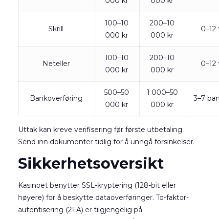
000 kr
000 kr
100–10
200–10
Skrill
0–12 
000 kr
000 kr
100–10
200–10
Neteller
0–12 
000 kr
000 kr
500–50
1 000–50
Bankoverføring
3–7 ba
000 kr
000 kr
Uttak kan kreve verifisering før første utbetaling.
Send inn dokumenter tidlig for å unngå forsinkelser.
Sikkerhetsoversikt
Kasinoet benytter SSL-kryptering (128-bit eller
høyere) for å beskytte dataoverføringer. To-faktor-
autentisering (2FA) er tilgjengelig på