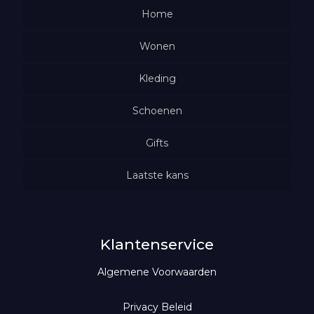
Home
Wonen
Woondecoratie
Kleding
Schoenen
Verlichting
Truien
Wasparfum
Gifts
Shirts
Vesten
Geurolie met tekst
Kaarsen & geuren
Laatste kans
Jurken
Tops
100% Leuk
Rokken
Kaarsen
Cadeaubon
Scentchips
Jeans
Klantenservice
Algemene Voorwaarden
Geurdiffusers
Jassen
Broeken
Geurolie voor diffuser
Leggings
Privacy Beleid