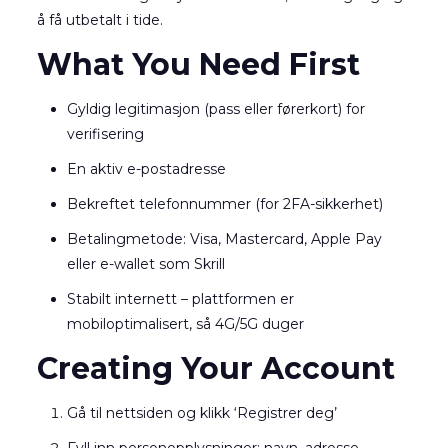
å få utbetalt i tide.
What You Need First
Gyldig legitimasjon (pass eller førerkort) for
verifisering
En aktiv e-postadresse
Bekreftet telefonnummer (for 2FA-sikkerhet)
Betalingmetode: Visa, Mastercard, Apple Pay
eller e-wallet som Skrill
Stabilt internett – plattformen er
mobiloptimalisert, så 4G/5G duger
Creating Your Account
Gå til nettsiden og klikk ‘Registrer deg’