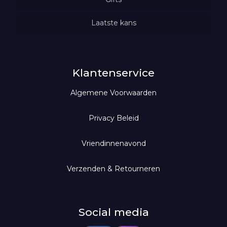
Geurolie met tekst
Kaarsen & geuren
Laatste kans
Jurken
Tops
100% Leuk
Rokken
Kaarsen
Cadeaubon
Scentchips
Jeans
Klantenservice
Algemene Voorwaarden
Geurdiffusers
Jassen
Broeken
Geurolie voor diffuser
Leggings
Privacy Beleid
Scentlamp
Vriendinnenavond
Scentoil
Verzenden & Retourneren
Social media