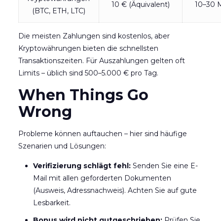
10 € (Äquivalent)
10–30 
(BTC, ETH, LTC)
Die meisten Zahlungen sind kostenlos, aber
Kryptowährungen bieten die schnellsten
Transaktionszeiten. Für Auszahlungen gelten oft
Limits – üblich sind 500–5.000 € pro Tag.
When Things Go
Wrong
Probleme können auftauchen – hier sind häufige
Szenarien und Lösungen:
Verifizierung schlägt fehl:
Senden Sie eine E-
Mail mit allen geforderten Dokumenten
(Ausweis, Adressnachweis). Achten Sie auf gute
Lesbarkeit.
Bonus wird nicht gutgeschrieben:
Prüfen Sie,