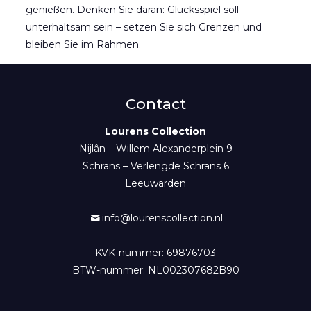
genießen. Denken Sie daran: Glücksspiel soll
unterhaltsam sein – setzen Sie sich Grenzen und
bleiben Sie im Rahmen.
Contact
Lourens Collection
Nijlân – Willem Alexanderplein 9
Schrans – Verlengde Schrans 6
Leeuwarden
info@lourenscollection.nl
KVK-nummer: 69876703
BTW-nummer: NL002307682B90