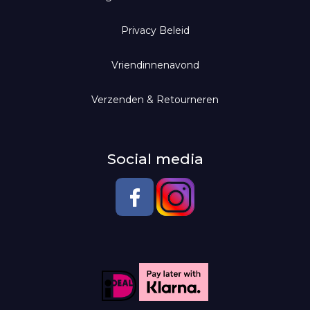
Geurolie voor diffuser
Leggings
Privacy Beleid
Scentlamp
Vriendinnenavond
Scentoil
Verzenden & Retourneren
Social media