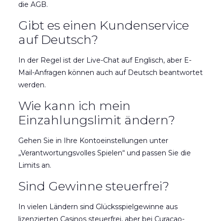
die AGB.
Gibt es einen Kundenservice
auf Deutsch?
In der Regel ist der Live-Chat auf Englisch, aber E-
Mail-Anfragen können auch auf Deutsch beantwortet
werden.
Wie kann ich mein
Einzahlungslimit ändern?
Gehen Sie in Ihre Kontoeinstellungen unter
„Verantwortungsvolles Spielen“ und passen Sie die
Limits an.
Sind Gewinne steuerfrei?
In vielen Ländern sind Glücksspielgewinne aus
lizenzierten Casinos steuerfrei, aber bei Curaçao-