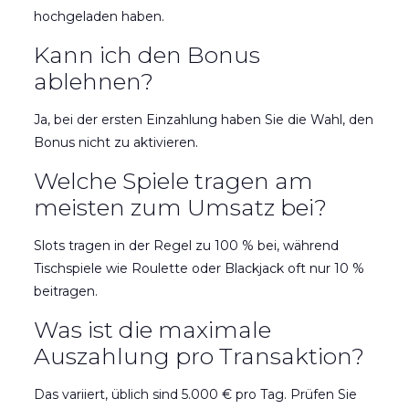
hochgeladen haben.
Kann ich den Bonus
ablehnen?
Ja, bei der ersten Einzahlung haben Sie die Wahl, den
Bonus nicht zu aktivieren.
Welche Spiele tragen am
meisten zum Umsatz bei?
Slots tragen in der Regel zu 100 % bei, während
Tischspiele wie Roulette oder Blackjack oft nur 10 %
beitragen.
Was ist die maximale
Auszahlung pro Transaktion?
Das variiert, üblich sind 5.000 € pro Tag. Prüfen Sie