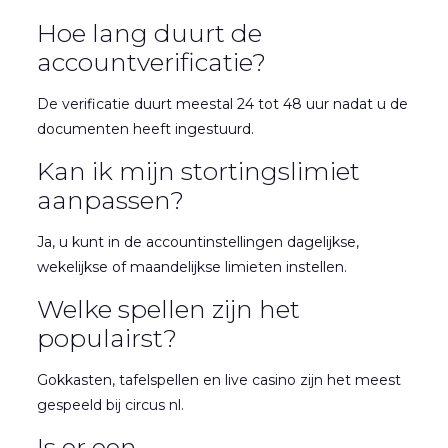
Hoe lang duurt de
accountverificatie?
De verificatie duurt meestal 24 tot 48 uur nadat u de
documenten heeft ingestuurd.
Kan ik mijn stortingslimiet
aanpassen?
Ja, u kunt in de accountinstellingen dagelijkse,
wekelijkse of maandelijkse limieten instellen.
Welke spellen zijn het
populairst?
Gokkasten, tafelspellen en live casino zijn het meest
gespeeld bij circus nl.
Is er een