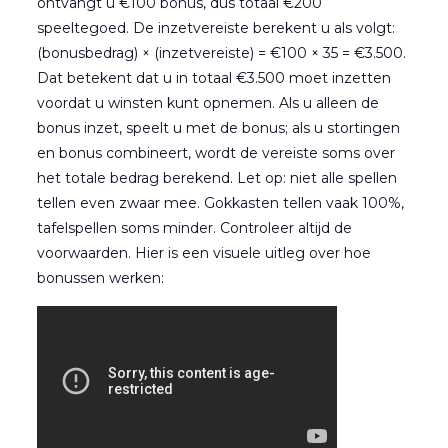
ontvangt u €100 bonus, dus totaal €200
speeltegoed. De inzetvereiste berekent u als volgt:
(bonusbedrag) × (inzetvereiste) = €100 × 35 = €3.500.
Dat betekent dat u in totaal €3.500 moet inzetten
voordat u winsten kunt opnemen. Als u alleen de
bonus inzet, speelt u met de bonus; als u stortingen
en bonus combineert, wordt de vereiste soms over
het totale bedrag berekend. Let op: niet alle spellen
tellen even zwaar mee. Gokkasten tellen vaak 100%,
tafelspellen soms minder. Controleer altijd de
voorwaarden. Hier is een visuele uitleg over hoe
bonussen werken: