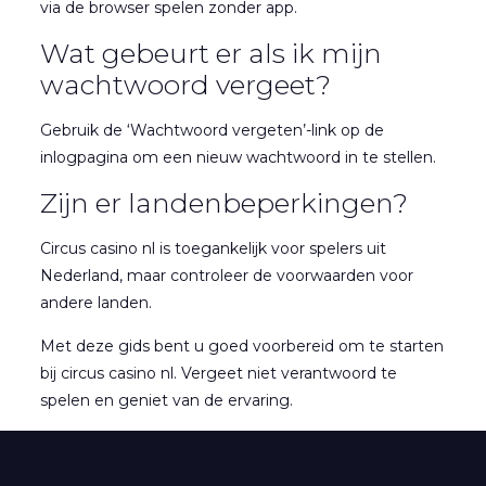
via de browser spelen zonder app.
Wat gebeurt er als ik mijn
wachtwoord vergeet?
Gebruik de ‘Wachtwoord vergeten’-link op de
inlogpagina om een nieuw wachtwoord in te stellen.
Zijn er landenbeperkingen?
Circus casino nl is toegankelijk voor spelers uit
Nederland, maar controleer de voorwaarden voor
andere landen.
Met deze gids bent u goed voorbereid om te starten
bij circus casino nl. Vergeet niet verantwoord te
spelen en geniet van de ervaring.