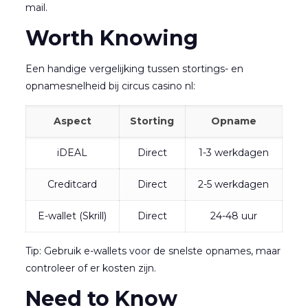
mail.
Worth Knowing
Een handige vergelijking tussen stortings- en
opnamesnelheid bij circus casino nl:
Aspect
Storting
Opname
iDEAL
Direct
1-3 werkdagen
Creditcard
Direct
2-5 werkdagen
E-wallet (Skrill)
Direct
24-48 uur
Tip: Gebruik e-wallets voor de snelste opnames, maar
controleer of er kosten zijn.
Need to Know