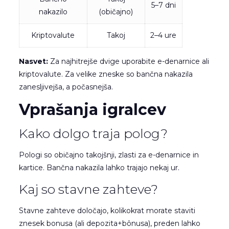
5–7 dni
nakazilo
(običajno)
Kriptovalute
Takoj
2–4 ure
Nasvet:
Za najhitrejše dvige uporabite e-denarnice ali
kriptovalute. Za velike zneske so bančna nakazila
zanesljivejša, a počasnejša.
Vprašanja igralcev
Kako dolgo traja polog?
Pologi so običajno takojšnji, zlasti za e-denarnice in
kartice. Bančna nakazila lahko trajajo nekaj ur.
Kaj so stavne zahteve?
Stavne zahteve določajo, kolikokrat morate staviti
znesek bonusa (ali depozita+bônusa), preden lahko