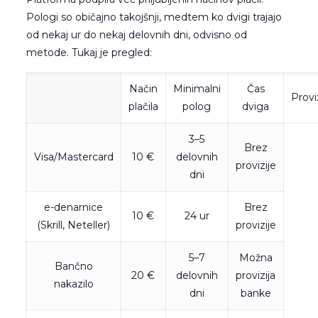
Pologi so običajno takojšnji, medtem ko dvigi trajajo
od nekaj ur do nekaj delovnih dni, odvisno od
metode. Tukaj je pregled:
Način
Minimalni
Čas
Provi
plačila
polog
dviga
3–5
Brez
Visa/Mastercard
10 €
delovnih
provizije
dni
e-denarnice
Brez
10 €
24 ur
(Skrill, Neteller)
provizije
5–7
Možna
Bančno
20 €
delovnih
provizija
nakazilo
dni
banke