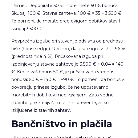
Primer: Deponirate 50 € in prejmete 50 € bonusa.
Skupaj: 100 €. Stavna zahteva: 100 € × 35 = 3.500 €.
To pomeni, da morate pred dvigom dobitkov staviti
skupaj 3.500 €.
Povprečna izguba pri stavah je odvisna od prednosti
hiše (house edge). Recimo, da igrate igre z RTP 96 %
(prednost hiše 4 %). Pričakovana izguba pri
izpolnjevanju stavne zahteve je 3.500 € × 0,04 = 140
€. Ker je vaš bonus 50 €, je pričakovana vrednost
bonusa: 50 € – 140 € = –90 €. To pomeni, da bonus v
povprečju prinese izgubo, če ne upoštevamo
morebitnih dobitkov med igranjem. Zato vedno
izberite igre z najvišjim RTP in preverite, ali so
izključene iz stavnih zahtev.
Bančništvo in plačila
Platforma podpira več priljubljenih načinov plačil.