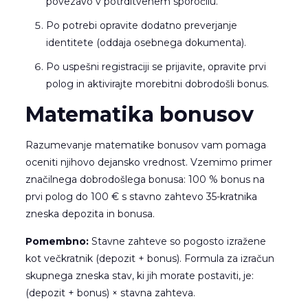
povezavo v potrditvenem sporočilu.
Po potrebi opravite dodatno preverjanje
identitete (oddaja osebnega dokumenta).
Po uspešni registraciji se prijavite, opravite prvi
polog in aktivirajte morebitni dobrodošli bonus.
Matematika bonusov
Razumevanje matematike bonusov vam pomaga
oceniti njihovo dejansko vrednost. Vzemimo primer
značilnega dobrodošlega bonusa: 100 % bonus na
prvi polog do 100 € s stavno zahtevo 35-kratnika
zneska depozita in bonusa.
Pomembno:
Stavne zahteve so pogosto izražene
kot večkratnik (depozit + bonus). Formula za izračun
skupnega zneska stav, ki jih morate postaviti, je:
(depozit + bonus) × stavna zahteva.