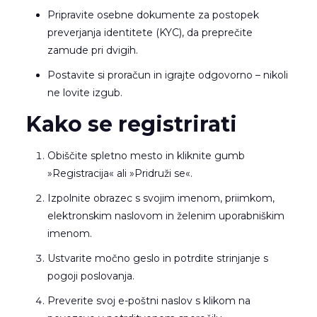
Pripravite osebne dokumente za postopek
preverjanja identitete (KYC), da preprečite
zamude pri dvigih.
Postavite si proračun in igrajte odgovorno – nikoli
ne lovite izgub.
Kako se registrirati
Obiščite spletno mesto in kliknite gumb
»Registracija« ali »Pridruži se«.
Izpolnite obrazec s svojim imenom, priimkom,
elektronskim naslovom in želenim uporabniškim
imenom.
Ustvarite močno geslo in potrdite strinjanje s
pogoji poslovanja.
Preverite svoj e-poštni naslov s klikom na