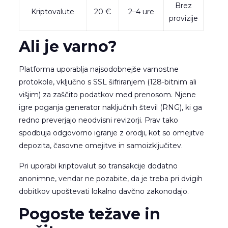
Brez
Kriptovalute
20 €
2–4 ure
provizije
Ali je varno?
Platforma uporablja najsodobnejše varnostne
protokole, vključno s SSL šifriranjem (128-bitnim ali
višjim) za zaščito podatkov med prenosom. Njene
igre poganja generator naključnih števil (RNG), ki ga
redno preverjajo neodvisni revizorji. Prav tako
spodbuja odgovorno igranje z orodji, kot so omejitve
depozita, časovne omejitve in samoizključitev.
Pri uporabi kriptovalut so transakcije dodatno
anonimne, vendar ne pozabite, da je treba pri dvigih
dobitkov upoštevati lokalno davčno zakonodajo.
Pogoste težave in