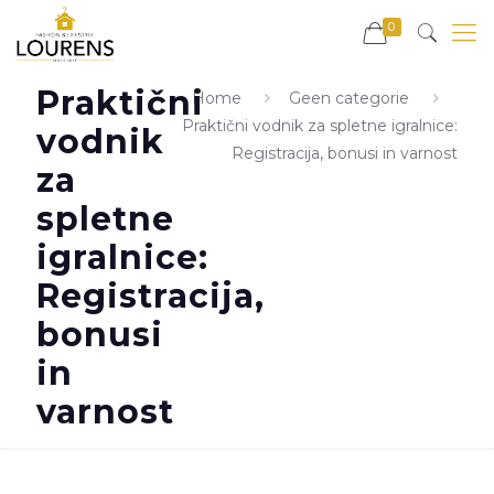
0
Praktični
Home
Geen categorie
Praktični vodnik za spletne igralnice:
vodnik
Registracija, bonusi in varnost
za
spletne
igralnice:
Registracija,
bonusi
in
varnost