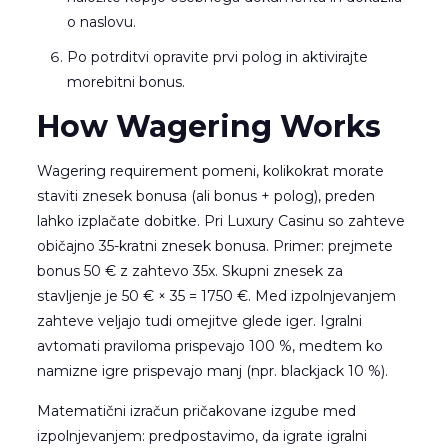
o naslovu.
Po potrditvi opravite prvi polog in aktivirajte
morebitni bonus.
How Wagering Works
Wagering requirement pomeni, kolikokrat morate
staviti znesek bonusa (ali bonus + polog), preden
lahko izplačate dobitke. Pri Luxury Casinu so zahteve
običajno 35-kratni znesek bonusa. Primer: prejmete
bonus 50 € z zahtevo 35x. Skupni znesek za
stavljenje je 50 € × 35 = 1750 €. Med izpolnjevanjem
zahteve veljajo tudi omejitve glede iger. Igralni
avtomati praviloma prispevajo 100 %, medtem ko
namizne igre prispevajo manj (npr. blackjack 10 %).
Matematični izračun pričakovane izgube med
izpolnjevanjem: predpostavimo, da igrate igralni