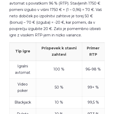
avtomat s povratkom 96 % (RTP). Stavljenih 1750 €
pomeni izgubo v višini 1750 € × (1 – 0,96) = 70 €. Vaš
neto dobiček po izpolnitvi zahteve je torej 50 €
(bonus) – 70 € (izguba) = -20 €, kar pomeni, da v
povprečju izgubite 20 €. Zato je pomembno izbirati
igre z visokim RTP-jem in nizko variance.
Prispevek k stavni
Primer
Tip igre
zahtevi
RTP
Igralni
100 %
96–98 %
avtomat
Video
50 %
99+ %
poker
Blackjack
10 %
99,5 %