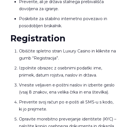
Preverite, ali je država stalnega prebivališča
dovoljena za igranje.
Poskrbite za stabilno internetno povezavo in
posodobljen brskalnik.
Registration
Obiščite spletno stran Luxury Casino in kliknite na
gumb “Registracija”.
Izpolnite obrazec z osebnimi podatki: ime,
priimek, datum rojstva, naslov in država.
Vnesite veljaven e-poštni naslov in izberite geslo
(vsaj 8 znakov, ena velika črka in ena številka).
Preverite svoj račun po e-pošti ali SMS-u s kodo,
ki jo prejmete.
Opravite morebitno preverjanje identitete (KYC) –
naložite kopijo osebnega dokumenta in dokazila