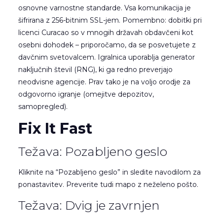
osnovne varnostne standarde. Vsa komunikacija je
šifrirana z 256-bitnim SSL-jem. Pomembno: dobitki pri
licenci Curacao so v mnogih državah obdavčeni kot
osebni dohodek – priporočamo, da se posvetujete z
davčnim svetovalcem. Igralnica uporablja generator
naključnih števil (RNG), ki ga redno preverjajo
neodvisne agencije. Prav tako je na voljo orodje za
odgovorno igranje (omejitve depozitov,
samopregled).
Fix It Fast
Težava: Pozabljeno geslo
Kliknite na “Pozabljeno geslo” in sledite navodilom za
ponastavitev. Preverite tudi mapo z neželeno pošto.
Težava: Dvig je zavrnjen