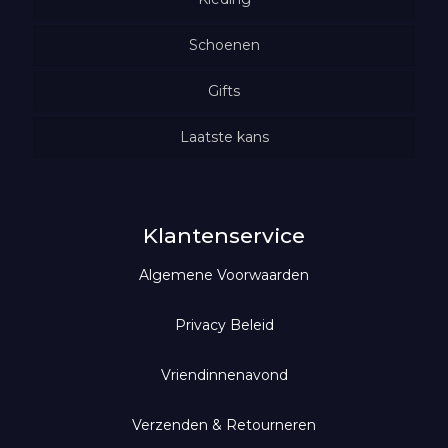
Schoenen
Verlichting
Truien
Wasparfum
Gifts
Shirts
Vesten
Geurolie met tekst
Kaarsen & geuren
Laatste kans
Jurken
Tops
100% Leuk
Rokken
Kaarsen
Cadeaubon
Scentchips
Jeans
Klantenservice
Algemene Voorwaarden
Geurdiffusers
Jassen
Broeken
Geurolie voor diffuser
Leggings
Privacy Beleid
Scentlamp
Vriendinnenavond
Scentoil
Verzenden & Retourneren