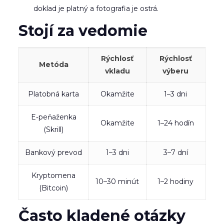
doklad je platný a fotografia je ostrá.
Stojí za vedomie
Rýchlosť
Rýchlosť
Metóda
vkladu
výberu
Platobná karta
Okamžite
1–3 dni
E‑peňaženka
Okamžite
1–24 hodín
(Skrill)
Bankový prevod
1–3 dni
3–7 dní
Kryptomena
10–30 minút
1–2 hodiny
(Bitcoin)
Často kladené otázky