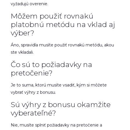
vyžadujú overenie.
Môžem použiť rovnakú
platobnú metódu na vklad aj
výber?
Áno, spravidla musíte použiť rovnakú metódu, akou
ste vkladali.
Čo sú to požiadavky na
pretočenie?
Je to suma, ktorú musíte vsadiť, kým si môžete
vybrať výhry z bonusu.
Sú výhry z bonusu okamžite
vyberateľné?
Nie, musíte splniť požiadavky na pretočenie a