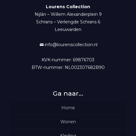
Lourens Collection
Nijlân – Willem Alexanderplein 9
Schrans – Verlengde Schrans 6
Leeuwarden
info@lourenscollection.nl
KVK-nummer: 69876703
BTW-nummer: NL002307682B90
Ga naar…
Home
Wonen
Woondecoratie
Kleding