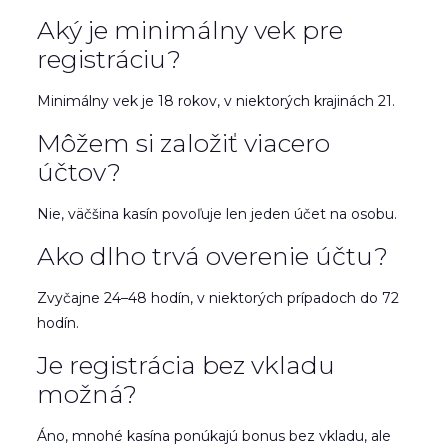
Aký je minimálny vek pre
registráciu?
Minimálny vek je 18 rokov, v niektorých krajinách 21.
Môžem si založiť viacero
účtov?
Nie, väčšina kasín povoľuje len jeden účet na osobu.
Ako dlho trvá overenie účtu?
Zvyčajne 24–48 hodín, v niektorých prípadoch do 72
hodín.
Je registrácia bez vkladu
možná?
Áno, mnohé kasína ponúkajú bonus bez vkladu, ale