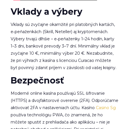
Vklady a výbery
Vklady sú zvyčajne okamžité pri platobných kartách,
e‑peňaženkách (Skrill, Neteller) aj kryptomenách.
Výbery trvajú dlhšie – e‑peňaženky 1–24 hodín, karty
1–3 dni, bankové prevody 3–7 dní. Minimálny vklad je
zvyčajne 10 €, minimálny výber 20 €. Nezabudnite,
že pri výhrach z kasína s licenciou Curacao môžete
byť povinný zdaniť príjem v závislosti od vašej krajiny.
Bezpečnosť
Moderné online kasína používajú SSL šifrovanie
(HTTPS) a dvojfaktorové overenie (2FA). Odporúčame
aktivovať 2FA v nastaveniach účtu. Kasíno
Casino Sg
používa technológiu PWA, čo znamená, že ho
môžete spustiť z prehliadača ako aplikáciu – nie je