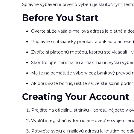
Správne vybavenie prvého výberu je skutočným testom
Before You Start
Overte si, že vaša e-mailová adresa je platná a d
Pripravte si občiansky preukaz a doklad o adrese (
Zvoľte si platobnú metódu, ktorou ste vkladali – 
Skontrolujte minimálnu a maximálnu výšku výberu 
Majte na pamäti, že výbery cez bankový prevod 
Ak používate bonus, uistite sa, že ste splnili pod
Creating Your Account
Prejdite na oficiálnu stránku – adresu nájdete v o
Vyplňte registračný formulár – uveďte svoje meno,
Potvrďte svoju e-mailovú adresu kliknutím na odk