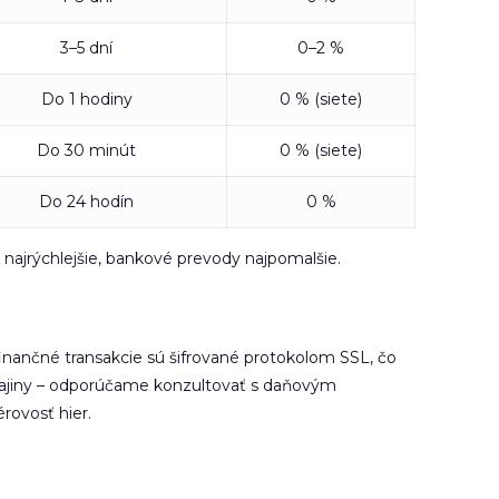
3–5 dní
0–2 %
Do 1 hodiny
0 % (siete)
Do 30 minút
0 % (siete)
Do 24 hodín
0 %
 najrýchlejšie, bankové prevody najpomalšie.
inančné transakcie sú šifrované protokolom SSL, čo
 krajiny – odporúčame konzultovať s daňovým
rovosť hier.