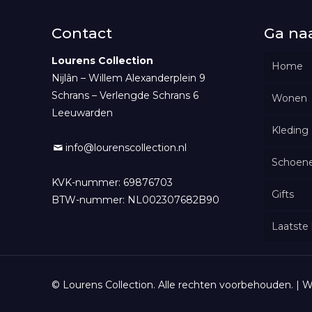
Contact
Ga na
Lourens Collection
Home
Nijlân – Willem Alexanderplein 9
Schrans – Verlengde Schrans 6
Wonen
Leeuwarden
Kleding
Woon
info@lourenscollection.nl
Schoen
Verli
Truie
KVK-nummer: 69876703
Gifts
Wasp
Shirt
Ve
BTW-nummer: NL002307682B90
Laatste
Kaar
Jurk
Geuro
To
Rokk
100%
Ka
© Lourens Collection. Alle rechten voorbehouden. |
W
Jean
Cade
Sc