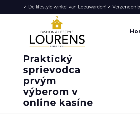
✓ De lifestyle winkel van Leeuwarden! ✓ Verzenden 
Ho
Praktický
sprievodca
prvým
výberom v
online kasíne