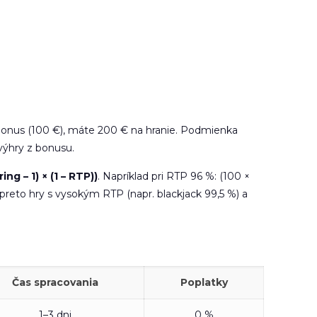
% bonus (100 €), máte 200 € na hranie. Podmienka
výhry z bonusu.
g – 1) × (1 – RTP))
. Napríklad pri RTP 96 %: (100 ×
e preto hry s vysokým RTP (napr. blackjack 99,5 %) a
Čas spracovania
Poplatky
1–3 dni
0 %