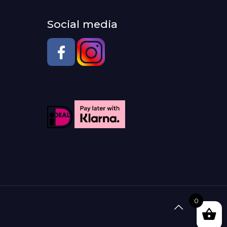
Social media
0