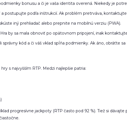
li podmienky bonusu a či je vaša identita overená. Niekedy je potr
 a postupujte podľa inštrukcií. Ak problém pretrváva, kontaktujt
kúste iný prehliadač alebo prepnite na mobilnú verziu (PWA).
Hra by sa mala obnoviť po opätovnom pripojení, inak kontaktuj
li správny kód a či váš vklad spĺňa podmienky. Ak áno, obráťte sa 
hry s najvyšším RTP. Medzi najlepšie patria:
)
klad progresívne jackpoty (RTP často pod 92 %). Tiež si dávajte
čiastočne.