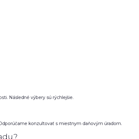
sti. Následné výbery sú rýchlejšie.
né. Odporúčame konzultovať s miestnym daňovým úradom.
ladu?