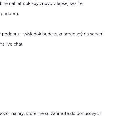
ebné nahrať doklady znovu v lepšej kvalite.
e podporu.
te podporu – výsledok bude zaznamenaný na serveri.
na live chat.
 pozor na hry, ktoré nie sú zahrnuté do bonusových