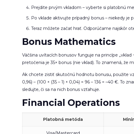
Prejdite prvým vkladom – vyberte si platobnú me
Po vklade aktivujte prípadný bonus – niekedy je
Teraz môžete začať hrať. Odporúčame najskôr ot
Bonus Mathematics
Väčšina uvítacích bonusov funguje na princípe „vklad 
pretočenia je 35× bonus (nie vklad). To znamená, že m
Ak chcete zistiť skutočnú hodnotu bonusu, použite v
0,96) – (100 × (35 – 1) × 0,04) = 96 – 136 = –40 €. To 
sledujte, či sa na nich bonus vzťahuje.
Financial Operations
Platobná metóda
Mini
Visa/Mastercard